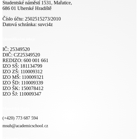
Studentské náměstí 1531, Mařatice,
686 01 Uherské Hradiště
Číslo účtu: 2502515273/2010
Datová schránka: suvci4z
Identifikační údaje
IČ: 25349520
DIČ: CZ25349520
REDIZO: 600 001 661
IZO SŠ: 181134799
IZO ZŠ: 110009312
IZO MŠ: 110009321
IZO ŠD: 110009339
IZO ŠK: 150078412
IZO ŠJ: 110009347
Mateřská škola
(+420) 773 687 594
msuh@academicschool.cz
Základní škola