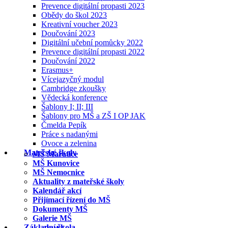
Prevence digitální propasti 2023
Obědy do škol 2023
Kreativní voucher 2023
Doučování 2023
Digitální učební pomůcky 2022
Prevence digitální propasti 2022
Doučování 2022
Erasmus+
Vícejazyčný modul
Cambridge zkoušky
Vědecká konference
Šablony I; II; III
Šablony pro MŠ a ZŠ I OP JAK
Čmelda Pepík
Práce s nadanými
Ovoce a zelenina
Mateřské školy
MŠ Mařatice
MŠ Kunovice
MŠ Nemocnice
Aktuality z mateřské školy
Kalendář akcí
Přijímací řízení do MŠ
Dokumenty MŠ
Galerie MŠ
Základní škola