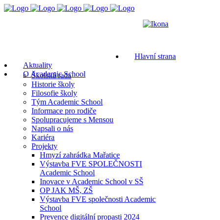
Hlavní strana
Aktuality
O Academic School
Školská rada
Historie školy
Filosofie školy
Tým Academic School
Informace pro rodiče
Spolupracujeme s Mensou
Napsali o nás
Kariéra
Projekty
Hmyzí zahrádka Mařatice
Výstavba FVE SPOLEČNOSTI
Academic School
Inovace v Academic School v SŠ
OP JAK MŠ, ZŠ
Výstavba FVE společnosti Academic
School
Prevence digitální propasti 2024