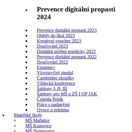
Prevence digitální propasti
2024
Prevence digitální propasti 2023
Obědy do škol 2023
Kreativní voucher 2023
Doučování 2023
Digitální učební pomůcky 2022
Prevence digitální propasti 2022
Doučování 2022
Erasmus+
Vícejazyčný modul
Cambridge zkoušky
Vědecká konference
Šablony I; II; III
Šablony pro MŠ a ZŠ I OP JAK
Čmelda Pepík
Práce s nadanými
Ovoce a zelenina
Mateřské školy
MŠ Mařatice
MŠ Kunovice
MŠ Nemocnice