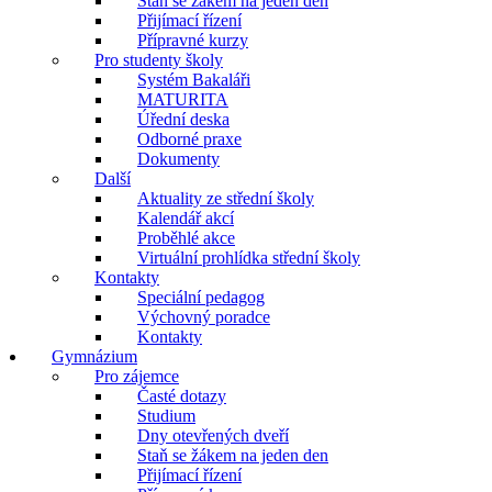
Staň se žákem na jeden den
Přijímací řízení
Přípravné kurzy
Pro studenty školy
Systém Bakaláři
MATURITA
Úřední deska
Odborné praxe
Dokumenty
Další
Aktuality ze střední školy
Kalendář akcí
Proběhlé akce
Virtuální prohlídka střední školy
Kontakty
Speciální pedagog
Výchovný poradce
Kontakty
Gymnázium
Pro zájemce
Časté dotazy
Studium
Dny otevřených dveří
Staň se žákem na jeden den
Přijímací řízení