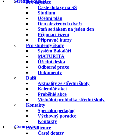
Střední škola IT
Pro zájemce
Časté dotazy na SŠ
Studium
Učební plán
Den otevřených dveří
Staň se žákem na jeden den
Přijímací řízení
Přípravné kurzy
Pro studenty školy
Systém Bakaláři
MATURITA
Úřední deska
Odborné praxe
Dokumenty
Další
Aktuality ze střední školy
Kalendář akcí
Proběhlé akce
Virtuální prohlídka střední školy
Kontakty
Speciální pedagog
Výchovný poradce
Kontakty
Gymnázium
Pro zájemce
Časté dotazy