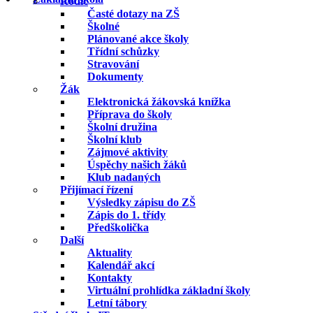
Rodič
Časté dotazy na ZŠ
Školné
Plánované akce školy
Třídní schůzky
Stravování
Dokumenty
Žák
Elektronická žákovská knížka
Příprava do školy
Školní družina
Školní klub
Zájmové aktivity
Úspěchy našich žáků
Klub nadaných
Přijímací řízení
Výsledky zápisu do ZŠ
Zápis do 1. třídy
Předškolička
Další
Aktuality
Kalendář akcí
Kontakty
Virtuální prohlídka základní školy
Letní tábory