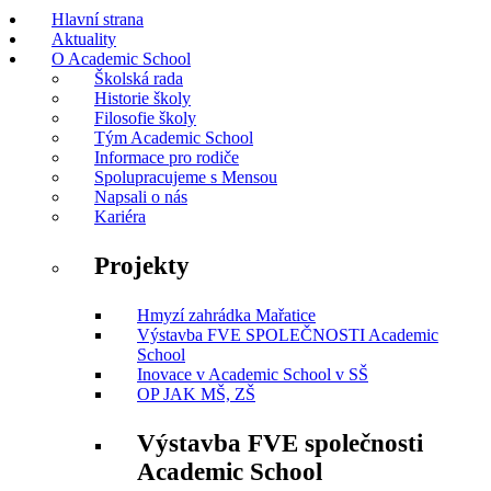
Hlavní strana
Aktuality
O Academic School
Školská rada
Historie školy
Filosofie školy
Tým Academic School
Informace pro rodiče
Spolupracujeme s Mensou
Napsali o nás
Kariéra
Projekty
Hmyzí zahrádka Mařatice
Výstavba FVE SPOLEČNOSTI Academic
School
Inovace v Academic School v SŠ
OP JAK MŠ, ZŠ
Výstavba FVE společnosti
Academic School