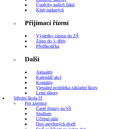
Úspěchy našich žáků
Klub nadaných
Přijímací řízení
Výsledky zápisu do ZŠ
Zápis do 1. třídy
Předškolička
Další
Aktuality
Kalendář akcí
Kontakty
Virtuální prohlídka základní školy
Letní tábory
Střední škola IT
Pro zájemce
Časté dotazy na SŠ
Studium
Učební plán
Den otevřených dveří