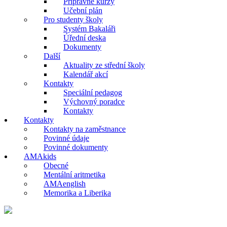
Přípravné kurzy
Učební plán
Pro studenty školy
Systém Bakaláři
Úřední deska
Dokumenty
Další
Aktuality ze střední školy
Kalendář akcí
Kontakty
Speciální pedagog
Výchovný poradce
Kontakty
Kontakty
Kontakty na zaměstnance
Povinné údaje
Povinné dokumenty
AMAkids
Obecné
Mentální aritmetika
AMAenglish
Memorika a Liberika