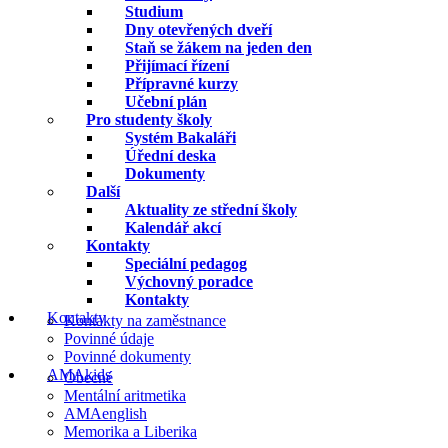
Studium
Dny otevřených dveří
Staň se žákem na jeden den
Přijímací řízení
Přípravné kurzy
Učební plán
Pro studenty školy
Systém Bakaláři
Úřední deska
Dokumenty
Další
Aktuality ze střední školy
Kalendář akcí
Kontakty
Speciální pedagog
Výchovný poradce
Kontakty
Kontakty
Kontakty na zaměstnance
Povinné údaje
Povinné dokumenty
AMAkids
Obecné
Mentální aritmetika
AMAenglish
Memorika a Liberika