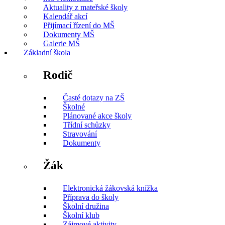
Aktuality z mateřské školy
Kalendář akcí
Přijímací řízení do MŠ
Dokumenty MŠ
Galerie MŠ
Základní škola
Rodič
Časté dotazy na ZŠ
Školné
Plánované akce školy
Třídní schůzky
Stravování
Dokumenty
Žák
Elektronická žákovská knížka
Příprava do školy
Školní družina
Školní klub
Zájmové aktivity