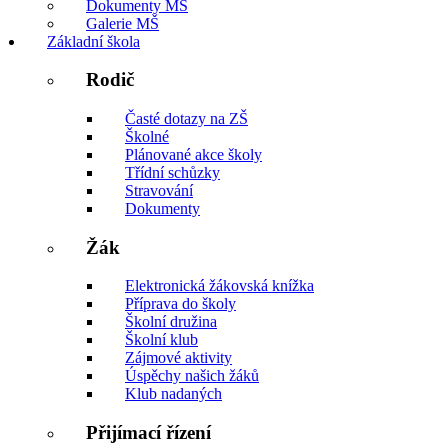
Dokumenty MŠ
Galerie MŠ
Základní škola
Rodič
Časté dotazy na ZŠ
Školné
Plánované akce školy
Třídní schůzky
Stravování
Dokumenty
Žák
Elektronická žákovská knížka
Příprava do školy
Školní družina
Školní klub
Zájmové aktivity
Úspěchy našich žáků
Klub nadaných
Přijímací řízení