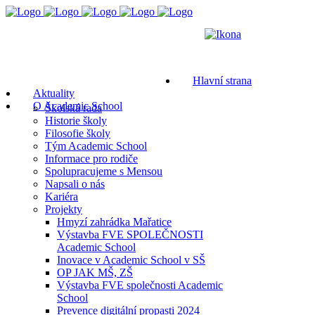
Hlavní strana
Aktuality
O Academic School
Školská rada
Historie školy
Filosofie školy
Tým Academic School
Informace pro rodiče
Spolupracujeme s Mensou
Napsali o nás
Kariéra
Projekty
Hmyzí zahrádka Mařatice
Výstavba FVE SPOLEČNOSTI
Academic School
Inovace v Academic School v SŠ
OP JAK MŠ, ZŠ
Výstavba FVE společnosti Academic
School
Prevence digitální propasti 2024