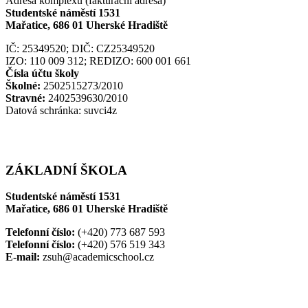
Adresa komplexu (fakturační adresa)
Studentské náměstí 1531
Mařatice, 686 01 Uherské Hradiště
IČ: 25349520; DIČ: CZ25349520
IZO: 110 009 312; REDIZO: 600 001 661
Čísla účtu školy
Školné:
2502515273/2010
Stravné:
2402539630/2010
Datová schránka: suvci4z
ZÁKLADNÍ ŠKOLA
Studentské náměstí 1531
Mařatice, 686 01 Uherské Hradiště
Telefonní číslo:
(+420) 773 687 593
Telefonní číslo:
(+420) 576 519 343
E-mail:
zsuh@academicschool.cz