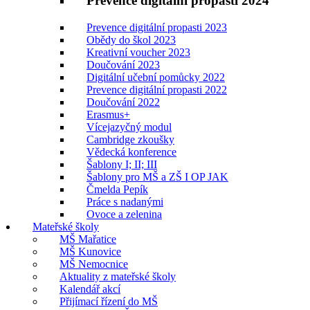
Prevence digitální propasti 2024
Prevence digitální propasti 2023
Obědy do škol 2023
Kreativní voucher 2023
Doučování 2023
Digitální učební pomůcky 2022
Prevence digitální propasti 2022
Doučování 2022
Erasmus+
Vícejazyčný modul
Cambridge zkoušky
Vědecká konference
Šablony I; II; III
Šablony pro MŠ a ZŠ I OP JAK
Čmelda Pepík
Práce s nadanými
Ovoce a zelenina
Mateřské školy
MŠ Mařatice
MŠ Kunovice
MŠ Nemocnice
Aktuality z mateřské školy
Kalendář akcí
Přijímací řízení do MŠ