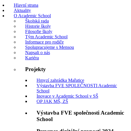
Hlavní strana
Aktuality
O Academic School
Školská rada
Historie školy
Filosofie školy
Tým Academic School
Informace pro rodiče
Spolupracujeme s Mensou
Napsali o nás
Kariéra
Projekty
Hmyzí zahrádka Mařatice
Výstavba FVE SPOLEČNOSTI Academic
School
Inovace v Academic School v SŠ
OP JAK MŠ, ZŠ
Výstavba FVE společnosti Academic
School