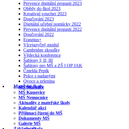
Prevence digitální propasti 2023
Obědy do škol 2023
Kreativní voucher 2023
Doučování 2023
Digitální učební pomůcky 2022
Prevence digitální propasti 2022
Doučování 2022
Erasmus+
Vícejazyčný modul
Cambridge zkoušky
Vědecká konference
Šablony I; II; III
Šablony pro MŠ a ZŠ I OP JAK
Čmelda Pepík
Práce s nadanými
Ovoce a zelenina
Mateřské školy
MŠ Mařatice
MŠ Kunovice
MŠ Nemocnice
Aktuality z mateřské školy
Kalendář akcí
Přijímací řízení do MŠ
Dokumenty MŠ
Galerie MŠ
Základní škola