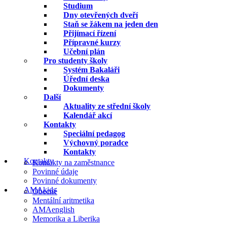
Studium
Dny otevřených dveří
Staň se žákem na jeden den
Přijímací řízení
Přípravné kurzy
Učební plán
Pro studenty školy
Systém Bakaláři
Úřední deska
Dokumenty
Další
Aktuality ze střední školy
Kalendář akcí
Kontakty
Speciální pedagog
Výchovný poradce
Kontakty
Kontakty
Kontakty na zaměstnance
Povinné údaje
Povinné dokumenty
AMAkids
Obecné
Mentální aritmetika
AMAenglish
Memorika a Liberika