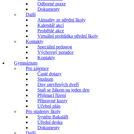
Odborné praxe
Dokumenty
Další
Aktuality ze střední školy
Kalendář akcí
Proběhlé akce
Virtuální prohlídka střední školy
Kontakty
Speciální pedagog
Výchovný poradce
Kontakty
Gymnázium
Pro zájemce
Časté dotazy
Studium
Dny otevřených dveří
Staň se žákem na jeden den
Přijímací řízení
Přípravné kurzy
Učební plán
Pro studenty školy
Systém Bakaláři
Úřední deska
Dokumenty
Další