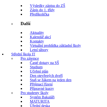
Výsledky zápisu do ZŠ
Zápis do 1. třídy
Předškolička
Další
Aktuality
Kalendář akcí
Kontakty
Virtuální prohlídka základní školy
Letní tábory
Střední škola IT
Pro zájemce
Časté dotazy na SŠ
Studium
Učební plán
Den otevřených dveří
Staň se žákem na jeden den
Přijímací řízení
Přípravné kurzy
Pro studenty školy
Systém Bakaláři
MATURITA
Úřední deska