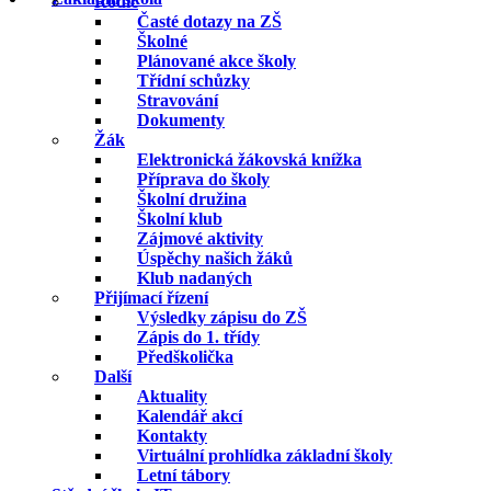
Rodič
Časté dotazy na ZŠ
Školné
Plánované akce školy
Třídní schůzky
Stravování
Dokumenty
Žák
Elektronická žákovská knížka
Příprava do školy
Školní družina
Školní klub
Zájmové aktivity
Úspěchy našich žáků
Klub nadaných
Přijímací řízení
Výsledky zápisu do ZŠ
Zápis do 1. třídy
Předškolička
Další
Aktuality
Kalendář akcí
Kontakty
Virtuální prohlídka základní školy
Letní tábory