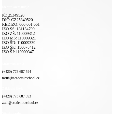
Identifikační údaje
IČ: 25349520
DIČ: CZ25349520
REDIZO: 600 001 661
IZO SŠ: 181134799
IZO ZŠ: 110009312
IZO MŠ: 110009321
IZO ŠD: 110009339
IZO ŠK: 150078412
IZO ŠJ: 110009347
Mateřská škola
(+420) 773 687 594
msuh@academicschool.cz
Základní škola
(+420) 773 687 593
zsuh@academicschool.cz
Střední škola