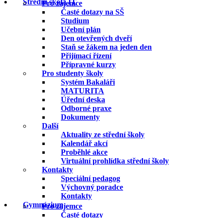
Střední škola IT
Pro zájemce
Časté dotazy na SŠ
Studium
Učební plán
Den otevřených dveří
Staň se žákem na jeden den
Přijímací řízení
Přípravné kurzy
Pro studenty školy
Systém Bakaláři
MATURITA
Úřední deska
Odborné praxe
Dokumenty
Další
Aktuality ze střední školy
Kalendář akcí
Proběhlé akce
Virtuální prohlídka střední školy
Kontakty
Speciální pedagog
Výchovný poradce
Kontakty
Gymnázium
Pro zájemce
Časté dotazy