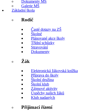
Dokumenty MŠ
Galerie MŠ
Základní škola
Rodič
Časté dotazy na ZŠ
Školné
Plánované akce školy
Třídní schůzky
Stravování
Dokumenty
Žák
Elektronická žákovská knížka
Příprava do školy
Školní družina
Školní klub
Zájmové aktivity
Úspěchy našich žáků
Klub nadaných
Přijímací řízení