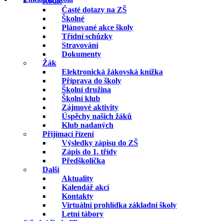
Rodič
Časté dotazy na ZŠ
Školné
Plánované akce školy
Třídní schůzky
Stravování
Dokumenty
Žák
Elektronická žákovská knížka
Příprava do školy
Školní družina
Školní klub
Zájmové aktivity
Úspěchy našich žáků
Klub nadaných
Přijímací řízení
Výsledky zápisu do ZŠ
Zápis do 1. třídy
Předškolička
Další
Aktuality
Kalendář akcí
Kontakty
Virtuální prohlídka základní školy
Letní tábory