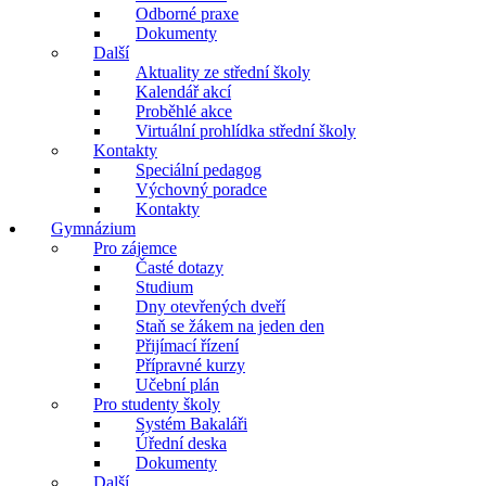
Odborné praxe
Dokumenty
Další
Aktuality ze střední školy
Kalendář akcí
Proběhlé akce
Virtuální prohlídka střední školy
Kontakty
Speciální pedagog
Výchovný poradce
Kontakty
Gymnázium
Pro zájemce
Časté dotazy
Studium
Dny otevřených dveří
Staň se žákem na jeden den
Přijímací řízení
Přípravné kurzy
Učební plán
Pro studenty školy
Systém Bakaláři
Úřední deska
Dokumenty
Další