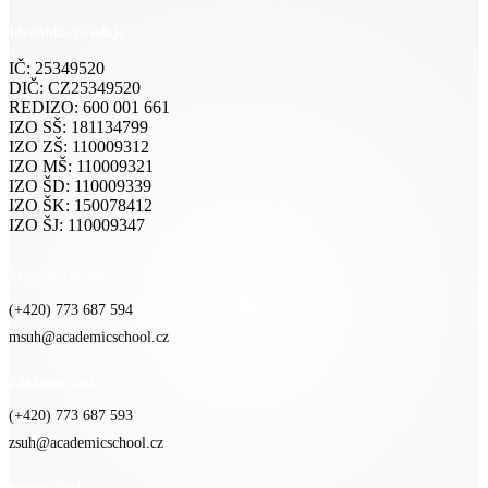
Identifikační údaje
IČ: 25349520
DIČ: CZ25349520
REDIZO: 600 001 661
IZO SŠ: 181134799
IZO ZŠ: 110009312
IZO MŠ: 110009321
IZO ŠD: 110009339
IZO ŠK: 150078412
IZO ŠJ: 110009347
Mateřská škola
(+420) 773 687 594
msuh@academicschool.cz
Základní škola
(+420) 773 687 593
zsuh@academicschool.cz
Střední škola