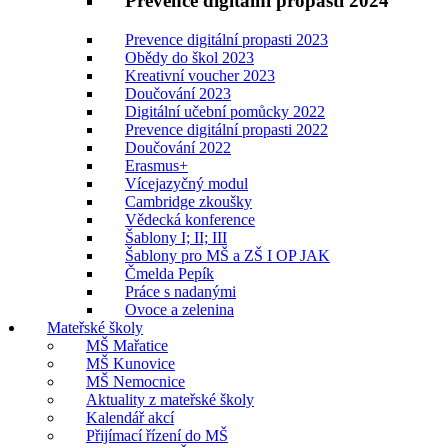
Prevence digitální propasti 2024
Prevence digitální propasti 2023
Obědy do škol 2023
Kreativní voucher 2023
Doučování 2023
Digitální učební pomůcky 2022
Prevence digitální propasti 2022
Doučování 2022
Erasmus+
Vícejazyčný modul
Cambridge zkoušky
Vědecká konference
Šablony I; II; III
Šablony pro MŠ a ZŠ I OP JAK
Čmelda Pepík
Práce s nadanými
Ovoce a zelenina
Mateřské školy
MŠ Mařatice
MŠ Kunovice
MŠ Nemocnice
Aktuality z mateřské školy
Kalendář akcí
Přijímací řízení do MŠ