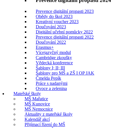
Prevence digitální propasti 2024
Prevence digitální propasti 2023
Obědy do škol 2023
Kreativní voucher 2023
Doučování 2023
Digitální učební pomůcky 2022
Prevence digitální propasti 2022
Doučování 2022
Erasmus+
Vícejazyčný modul
Cambridge zkoušky
Vědecká konference
Šablony I; II; III
Šablony pro MŠ a ZŠ I OP JAK
Čmelda Pepík
Práce s nadanými
Ovoce a zelenina
Mateřské školy
MŠ Mařatice
MŠ Kunovice
MŠ Nemocnice
Aktuality z mateřské školy
Kalendář akcí
Přijímací řízení do MŠ