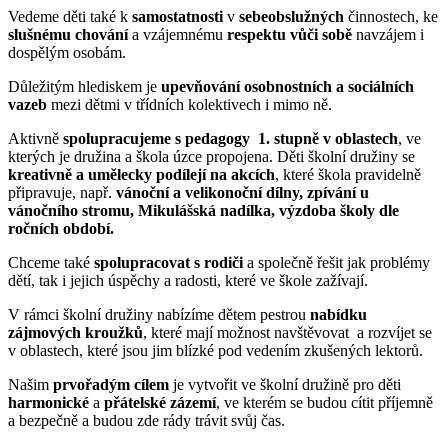
Vedeme děti také k
samostatnosti
v
sebeobslužných
činnostech, ke
slušnému chování
a vzájemnému
respektu vůči sobě
navzájem i
dospělým osobám.
Důležitým hlediskem je
upevňování osobnostních a sociálních
vazeb
mezi dětmi v třídních kolektivech i mimo ně.
Aktivně
spolupracujeme s pedagogy 1. stupně v oblastech
, ve
kterých je družina a škola úzce propojena. Děti školní družiny se
kreativně a umělecky podílejí na akcích
, které škola pravidelně
připravuje, např.
vánoční a velikonoční dílny, zpívání u
vánočního stromu, Mikulášská nadílka, výzdoba školy dle
ročních období.
Chceme také
spolupracovat s rodiči
a společně řešit jak problémy
dětí, tak i jejich úspěchy a radosti, které ve škole zažívají.
V rámci školní družiny nabízíme dětem pestrou
nabídku
zájmových kroužků
, které mají možnost navštěvovat a rozvíjet se
v oblastech, které jsou jim blízké pod vedením zkušených lektorů.
Našim
prvořadým cílem
je vytvořit ve školní družině pro děti
harmonické
a
přátelské zázemí
, ve kterém se budou cítit příjemně
a bezpečně a budou zde rády trávit svůj čas.