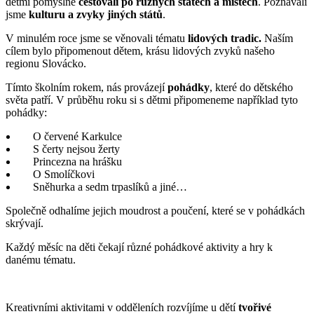
dětmi pomyslně
cestovali po různých státech a místech
. Poznávali
jsme
kulturu a zvyky jiných států
.
V minulém roce jsme se věnovali tématu
lidových tradic.
Naším
cílem bylo připomenout dětem, krásu lidových zvyků našeho
regionu Slovácko.
Tímto školním rokem, nás provázejí
pohádky
, které do dětského
světa patří. V průběhu roku si s dětmi připomeneme například tyto
pohádky:
O červené Karkulce
S čerty nejsou žerty
Princezna na hrášku
O Smolíčkovi
Sněhurka a sedm trpaslíků a jiné…
Společně odhalíme jejich moudrost a poučení, které se v pohádkách
skrývají.
Každý měsíc na děti čekají různé pohádkové aktivity a hry k
danému tématu.
Kreativními aktivitami v odděleních rozvíjíme u dětí
tvořivé