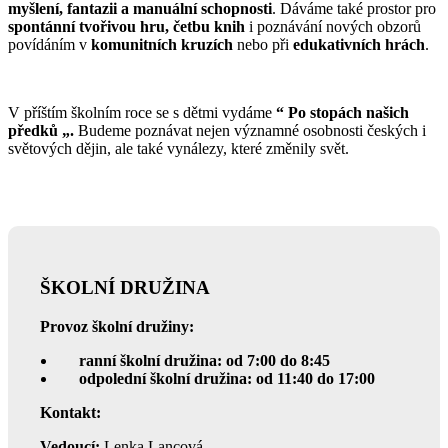
myšlení, fantazii a manuální schopnosti
. Dáváme také prostor pro
spontánní tvořivou hru, četbu knih
i poznávání nových obzorů
povídáním v
komunitních kruzích
nebo při
edukativních hrách
.
V příštím školním roce se s dětmi vydáme
“ Po stopách našich
předků „.
Budeme poznávat nejen významné osobnosti českých i
světových dějin, ale také vynálezy, které změnily svět.
ŠKOLNÍ DRUŽINA
Provoz školní družiny:
ranní školní družina: od 7:00 do 8:45
odpolední školní družina: od 11:40 do 17:00
Kontakt:
Vedoucí:
Lenka Lancová