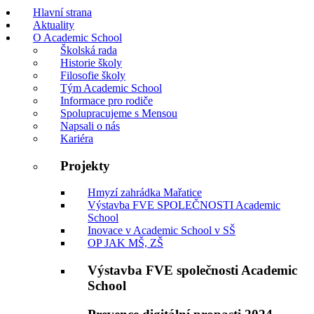
Hlavní strana
Aktuality
O Academic School
Školská rada
Historie školy
Filosofie školy
Tým Academic School
Informace pro rodiče
Spolupracujeme s Mensou
Napsali o nás
Kariéra
Projekty
Hmyzí zahrádka Mařatice
Výstavba FVE SPOLEČNOSTI Academic
School
Inovace v Academic School v SŠ
OP JAK MŠ, ZŠ
Výstavba FVE společnosti Academic
School