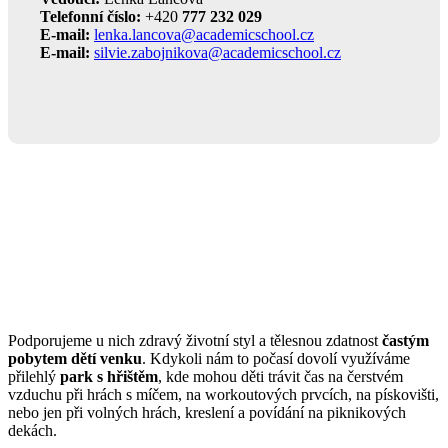
Telefonní číslo:
+420
777 232 029
E-mail:
lenka.lancova@academicschool.cz
E-mail:
silvie.zabojnikova@academicschool.cz
Podporujeme u nich zdravý životní styl a tělesnou zdatnost
častým
pobytem dětí venku
. Kdykoli nám to počasí dovolí využíváme
přilehlý
park s hřištěm
, kde mohou děti trávit čas na čerstvém
vzduchu při hrách s míčem, na workoutových prvcích, na pískovišti,
nebo jen při volných hrách, kreslení a povídání na piknikových
dekách.