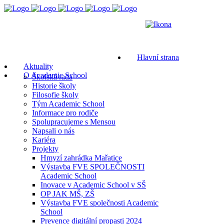
Hlavní strana
Aktuality
O Academic School
Školská rada
Historie školy
Filosofie školy
Tým Academic School
Informace pro rodiče
Spolupracujeme s Mensou
Napsali o nás
Kariéra
Projekty
Hmyzí zahrádka Mařatice
Výstavba FVE SPOLEČNOSTI
Academic School
Inovace v Academic School v SŠ
OP JAK MŠ, ZŠ
Výstavba FVE společnosti Academic
School
Prevence digitální propasti 2024