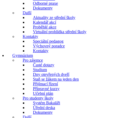
Odborné praxe
Dokumenty
Další
Aktuality ze střední školy
Kalendář akcí
Proběhlé akce
Virtuální prohlídka střední školy
Kontakty
Speciální pedagog
Výchovný poradce
Kontakty
Gymnázium
Pro zájemce
Časté dotazy
Studium
Dny otevřených dveří
Staň se žákem na jeden den
Přijímací řízení
Přípravné kurzy
Učební plán
Pro studenty školy
Systém Bakaláři
Úřední deska
Dokumenty
Další