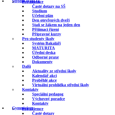
Střední škola IT
Pro zájemce
Časté dotazy na SŠ
Studium
Učební plán
Den otevřených dveří
Staň se žákem na jeden den
Přijímací řízení
Přípravné kurzy
Pro studenty školy
Systém Bakaláři
MATURITA
Úřední deska
Odborné praxe
Dokumenty
Další
Aktuality ze střední školy
Kalendář akcí
Proběhlé akce
Virtuální prohlídka střední školy
Kontakty
Speciální pedagog
Výchovný poradce
Kontakty
Gymnázium
Pro zájemce
Časté dotazy