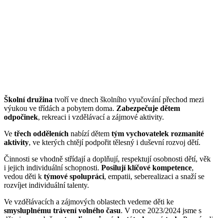
Školní družina
tvoří ve dnech školního vyučování přechod mezi
výukou ve třídách a pobytem doma.
Zabezpečuje dětem
odpočinek
, rekreaci i vzdělávací a zájmové aktivity.
Ve
třech odděleních
nabízí dětem
tým vychovatelek
rozmanité
aktivity
, ve kterých chtějí podpořit tělesný i duševní rozvoj dětí.
Činnosti se vhodně střídají a doplňují, respektují osobnosti dětí, věk
i jejich individuální schopnosti.
Posilují klíčové kompetence
,
vedou děti k
týmové spolupráci
, empatii, seberealizaci a snaží se
rozvíjet individuální talenty.
Ve vzdělávacích a zájmových oblastech vedeme děti ke
smysluplnému trávení volného času
. V roce 2023/2024 jsme s