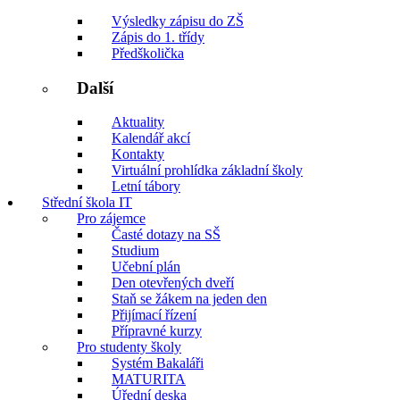
Výsledky zápisu do ZŠ
Zápis do 1. třídy
Předškolička
Další
Aktuality
Kalendář akcí
Kontakty
Virtuální prohlídka základní školy
Letní tábory
Střední škola IT
Pro zájemce
Časté dotazy na SŠ
Studium
Učební plán
Den otevřených dveří
Staň se žákem na jeden den
Přijímací řízení
Přípravné kurzy
Pro studenty školy
Systém Bakaláři
MATURITA
Úřední deska