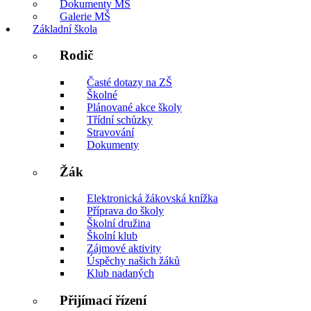
Dokumenty MŠ
Galerie MŠ
Základní škola
Rodič
Časté dotazy na ZŠ
Školné
Plánované akce školy
Třídní schůzky
Stravování
Dokumenty
Žák
Elektronická žákovská knížka
Příprava do školy
Školní družina
Školní klub
Zájmové aktivity
Úspěchy našich žáků
Klub nadaných
Přijímací řízení