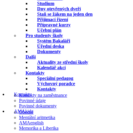
Studium
Dny otevřených dveří
Staň se žákem na jeden den
Přijímací řízení
Přípravné kurzy
Učební plán
Pro studenty školy
Systém Bakaláři
Úřední deska
Dokumenty
Další
Aktuality ze střední školy
Kalendář akcí
Kontakty
Speciální pedagog
Výchovný poradce
Kontakty
Kontakty
Kontakty na zaměstnance
Povinné údaje
Povinné dokumenty
AMAkids
Obecné
Mentální aritmetika
AMAenglish
Memorika a Liberika