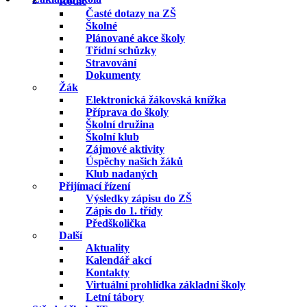
Rodič
Časté dotazy na ZŠ
Školné
Plánované akce školy
Třídní schůzky
Stravování
Dokumenty
Žák
Elektronická žákovská knížka
Příprava do školy
Školní družina
Školní klub
Zájmové aktivity
Úspěchy našich žáků
Klub nadaných
Přijímací řízení
Výsledky zápisu do ZŠ
Zápis do 1. třídy
Předškolička
Další
Aktuality
Kalendář akcí
Kontakty
Virtuální prohlídka základní školy
Letní tábory