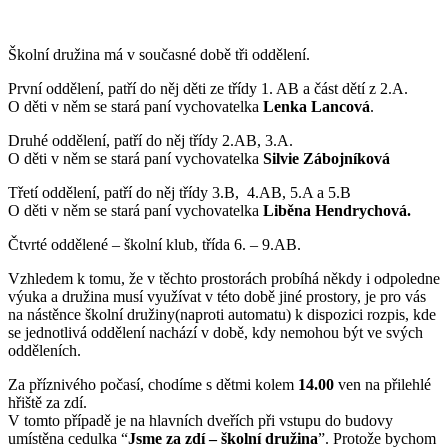
Školní družina má v současné době tři oddělení.
První oddělení, patří do něj děti ze třídy 1. AB a část dětí z 2.A.
O děti v něm se stará paní vychovatelka
Lenka Lancová
.
Druhé oddělení, patří do něj třídy 2.AB, 3.A.
O děti v něm se stará paní vychovatelka
Silvie Zábojníková
Třetí oddělení, patří do něj třídy 3.B, 4.AB, 5.A a 5.B
O děti v něm se stará paní vychovatelka
Liběna Hendrychová.
Čtvrté oddělené – školní klub, třída 6. – 9.AB.
Vzhledem k tomu, že v těchto prostorách probíhá někdy i odpoledne
výuka a družina musí využívat v této době jiné prostory, je pro vás
na nástěnce školní družiny(naproti automatu) k dispozici rozpis, kde
se jednotlivá oddělení nachází v době, kdy nemohou být ve svých
odděleních.
Za příznivého počasí, chodíme s dětmi kolem
14.00
ven na přilehlé
hřiště za zdí.
V tomto případě je na hlavních dveřích při vstupu do budovy
umístěna cedulka “
Jsme za zdí – školní družina
”. Protože bychom