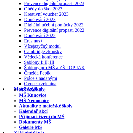
Prevence digitální propasti 2023
Obědy do škol 2023
Kreativní voucher 2023
Doučování 2023
Digitální učební pomůcky 2022
Prevence digitální propasti 2022
Doučování 2022
Erasmus+
Vícejazyčný modul
Cambridge zkoušky
Vědecká konference
Šablony I; II; III
Šablony pro MŠ a ZŠ I OP JAK
Čmelda Pepík
Práce s nadanými
Ovoce a zelenina
Mateřské školy
MŠ Mařatice
MŠ Kunovice
MŠ Nemocnice
Aktuality z mateřské školy
Kalendář akcí
Přijímací řízení do MŠ
Dokumenty MŠ
Galerie MŠ
Základní škola