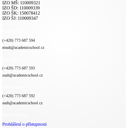
IZO MŠ: 110009321
IZO ŠD: 110009339
IZO ŠK: 150078412
IZO ŠJ: 110009347
Mateřská škola
(+420) 773 687 594
msuh@academicschool.cz
Základní škola
(+420) 773 687 593
zsuh@academicschool.cz
Střední škola
(+420) 773 687 592
ssuh@academicschool.cz
Důležité odkazy
Prohlášení o přístupnosti