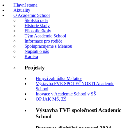
Hlavní strana
Aktuality
O Academic School
Školská rada
Historie školy
Filosofie školy
Tým Academic School
Informace pro rodiče
Spolupracujeme s Mensou
Napsali o nás
Kariéra
Projekty
Hmyzí zahrádka Mařatice
Výstavba FVE SPOLEČNOSTI Academic
School
Inovace v Academic School v SŠ
OP JAK MŠ, ZŠ
Výstavba FVE společnosti Academic
School