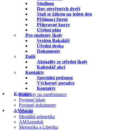
Studium
Dny otevřených dveří
Staň se žákem na jeden den
Přijímací řízení
Přípravné kurzy
Učební plán
Pro studenty školy
Systém Bakaláři
Úřední deska
Dokumenty
Další
Aktuality ze střední školy
Kalendář akcí
Kontakty
Speciální pedagog
Výchovný poradce
Kontakty
Kontakty
Kontakty na zaměstnance
Povinné údaje
Povinné dokumenty
AMAkids
Obecné
Mentální aritmetika
AMAenglish
Memorika a Liberika