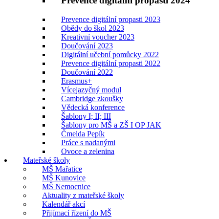
Prevence digitální propasti 2024
Prevence digitální propasti 2023
Obědy do škol 2023
Kreativní voucher 2023
Doučování 2023
Digitální učební pomůcky 2022
Prevence digitální propasti 2022
Doučování 2022
Erasmus+
Vícejazyčný modul
Cambridge zkoušky
Vědecká konference
Šablony I; II; III
Šablony pro MŠ a ZŠ I OP JAK
Čmelda Pepík
Práce s nadanými
Ovoce a zelenina
Mateřské školy
MŠ Mařatice
MŠ Kunovice
MŠ Nemocnice
Aktuality z mateřské školy
Kalendář akcí
Přijímací řízení do MŠ