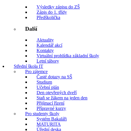
Výsledky zápisu do ZŠ
Zápis do 1. třídy
Předškolička
Další
Aktuality
Kalendář akcí
Kontakty
Virtuální prohlídka základní školy
Letní tábory
Střední škola IT
Pro zájemce
Časté dotazy na SŠ
Studium
Učební plán
Den otevřených dveří
Staň se žákem na jeden den
Přijímací řízení
Přípravné kurzy
Pro studenty školy
Systém Bakaláři
MATURITA
Úřední deska