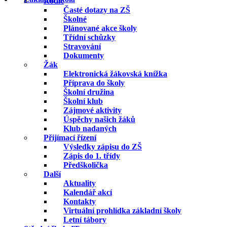
Rodič
Časté dotazy na ZŠ
Školné
Plánované akce školy
Třídní schůzky
Stravování
Dokumenty
Žák
Elektronická žákovská knížka
Příprava do školy
Školní družina
Školní klub
Zájmové aktivity
Úspěchy našich žáků
Klub nadaných
Přijímací řízení
Výsledky zápisu do ZŠ
Zápis do 1. třídy
Předškolička
Další
Aktuality
Kalendář akcí
Kontakty
Virtuální prohlídka základní školy
Letní tábory