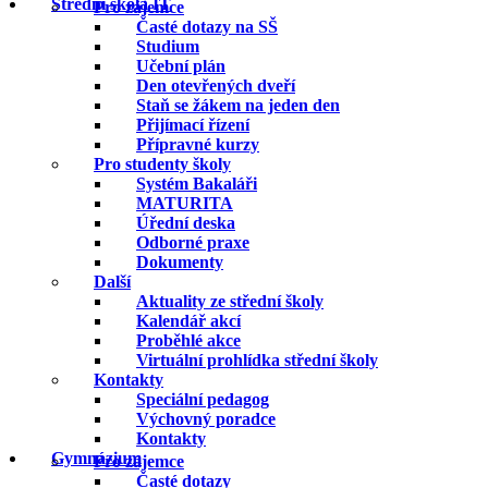
Střední škola IT
Pro zájemce
Časté dotazy na SŠ
Studium
Učební plán
Den otevřených dveří
Staň se žákem na jeden den
Přijímací řízení
Přípravné kurzy
Pro studenty školy
Systém Bakaláři
MATURITA
Úřední deska
Odborné praxe
Dokumenty
Další
Aktuality ze střední školy
Kalendář akcí
Proběhlé akce
Virtuální prohlídka střední školy
Kontakty
Speciální pedagog
Výchovný poradce
Kontakty
Gymnázium
Pro zájemce
Časté dotazy