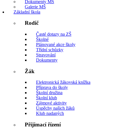
Dokumenty MŠ
Galerie MŠ
Základní škola
Rodič
Časté dotazy na ZŠ
Školné
Plánované akce školy
Třídní schůzky
Stravování
Dokumenty
Žák
Elektronická žákovská knížka
Příprava do školy
Školní družina
Školní klub
Zájmové aktivity
Úspěchy našich žáků
Klub nadaných
Přijímací řízení