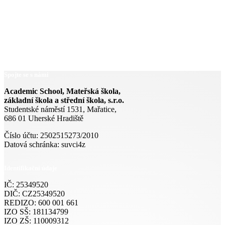
Spojte se s námi
Academic School, Mateřská škola,
základní škola a střední škola, s.r.o.
Studentské náměstí 1531, Mařatice,
686 01 Uherské Hradiště
Číslo účtu: 2502515273/2010
Datová schránka: suvci4z
Identifikační údaje
IČ: 25349520
DIČ: CZ25349520
REDIZO: 600 001 661
IZO SŠ: 181134799
IZO ZŠ: 110009312