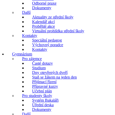
Odborné praxe
Dokumenty
Další
Aktuality ze střední školy
Kalendář akcí
Proběhlé akce
Virtuální prohlídka střední školy
Kontakty
Speciální pedagog
Výchovný poradce
Kontakty
Gymnázium
Pro zájemce
Časté dotazy
Studium
Dny otevřených dveří
Staň se žákem na jeden den
Přijímací řízení
Přípravné kurzy
Učební plán
Pro studenty školy
Systém Bakaláři
Úřední deska
Dokumenty
Další