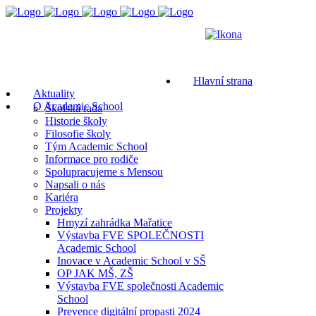
Hlavní strana
Aktuality
O Academic School
Školská rada
Historie školy
Filosofie školy
Tým Academic School
Informace pro rodiče
Spolupracujeme s Mensou
Napsali o nás
Kariéra
Projekty
Hmyzí zahrádka Mařatice
Výstavba FVE SPOLEČNOSTI
Academic School
Inovace v Academic School v SŠ
OP JAK MŠ, ZŠ
Výstavba FVE společnosti Academic
School
Prevence digitální propasti 2024