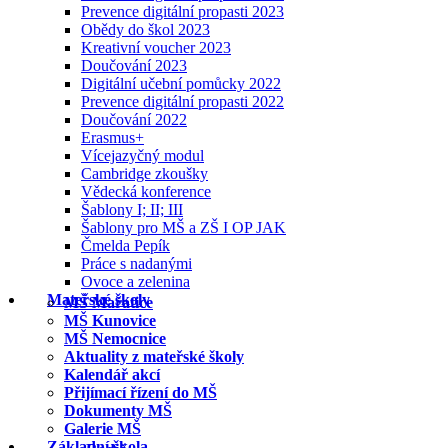
Prevence digitální propasti 2023
Obědy do škol 2023
Kreativní voucher 2023
Doučování 2023
Digitální učební pomůcky 2022
Prevence digitální propasti 2022
Doučování 2022
Erasmus+
Vícejazyčný modul
Cambridge zkoušky
Vědecká konference
Šablony I; II; III
Šablony pro MŠ a ZŠ I OP JAK
Čmelda Pepík
Práce s nadanými
Ovoce a zelenina
Mateřské školy
MŠ Mařatice
MŠ Kunovice
MŠ Nemocnice
Aktuality z mateřské školy
Kalendář akcí
Přijímací řízení do MŠ
Dokumenty MŠ
Galerie MŠ
Základní škola