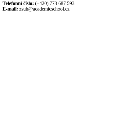
Telefonní číslo:
(+420) 773 687 593
E-mail:
zsuh@academicschool.cz