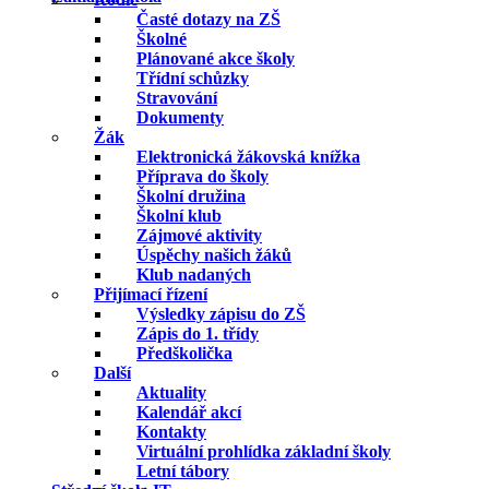
Časté dotazy na ZŠ
Školné
Plánované akce školy
Třídní schůzky
Stravování
Dokumenty
Žák
Elektronická žákovská knížka
Příprava do školy
Školní družina
Školní klub
Zájmové aktivity
Úspěchy našich žáků
Klub nadaných
Přijímací řízení
Výsledky zápisu do ZŠ
Zápis do 1. třídy
Předškolička
Další
Aktuality
Kalendář akcí
Kontakty
Virtuální prohlídka základní školy
Letní tábory