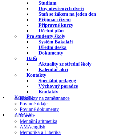
Studium
Dny otevřených dveří
Staň se žákem na jeden den
Přijímací řízení
Přípravné kurzy
Učební plán
Pro studenty školy
Systém Bakaláři
Úřední deska
Dokumenty
Další
Aktuality ze střední školy
Kalendář akcí
Kontakty
Speciální pedagog
Výchovný poradce
Kontakty
Kontakty
Kontakty na zaměstnance
Povinné údaje
Povinné dokumenty
AMAkids
Obecné
Mentální aritmetika
AMAenglish
Memorika a Liberika