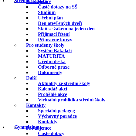
Střední škola IT
Pro zájemce
Časté dotazy na SŠ
Studium
Učební plán
Den otevřených dveří
Staň se žákem na jeden den
Přijímací řízení
Přípravné kurzy
Pro studenty školy
Systém Bakaláři
MATURITA
Úřední deska
Odborné praxe
Dokumenty
Další
Aktuality ze střední školy
Kalendář akcí
Proběhlé akce
Virtuální prohlídka střední školy
Kontakty
Speciální pedagog
Výchovný poradce
Kontakty
Gymnázium
Pro zájemce
Časté dotazy