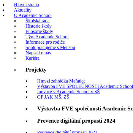
Hlavní strana
Aktuality
O Academic School
Školská rada
Historie školy
Filosofie školy
Tým Academic School
Informace pro rodiče
Spolupracujeme s Mensou
Napsali o nás
Kariéra
Projekty
Hmyzí zahrádka Mařatice
Výstavba FVE SPOLEČNOSTI Academic School
Inovace v Academic School v SŠ
OP JAK MŠ, ZŠ
Výstavba FVE společnosti Academic S
Prevence digitální propasti 2024
Prevence digitální propasti 2023