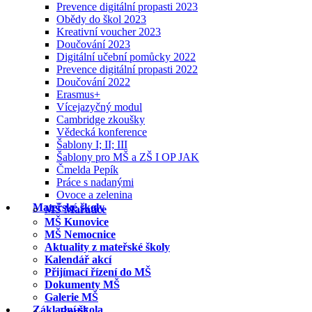
Prevence digitální propasti 2023
Obědy do škol 2023
Kreativní voucher 2023
Doučování 2023
Digitální učební pomůcky 2022
Prevence digitální propasti 2022
Doučování 2022
Erasmus+
Vícejazyčný modul
Cambridge zkoušky
Vědecká konference
Šablony I; II; III
Šablony pro MŠ a ZŠ I OP JAK
Čmelda Pepík
Práce s nadanými
Ovoce a zelenina
Mateřské školy
MŠ Mařatice
MŠ Kunovice
MŠ Nemocnice
Aktuality z mateřské školy
Kalendář akcí
Přijímací řízení do MŠ
Dokumenty MŠ
Galerie MŠ
Základní škola
Rodič