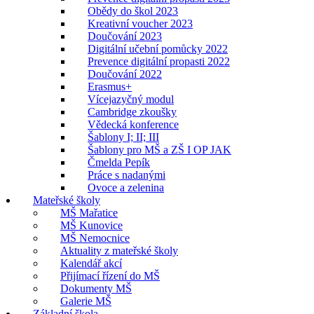
Obědy do škol 2023
Kreativní voucher 2023
Doučování 2023
Digitální učební pomůcky 2022
Prevence digitální propasti 2022
Doučování 2022
Erasmus+
Vícejazyčný modul
Cambridge zkoušky
Vědecká konference
Šablony I; II; III
Šablony pro MŠ a ZŠ I OP JAK
Čmelda Pepík
Práce s nadanými
Ovoce a zelenina
Mateřské školy
MŠ Mařatice
MŠ Kunovice
MŠ Nemocnice
Aktuality z mateřské školy
Kalendář akcí
Přijímací řízení do MŠ
Dokumenty MŠ
Galerie MŠ
Základní škola