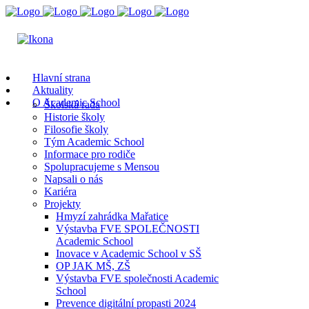
Hlavní strana
Aktuality
O Academic School
Školská rada
Historie školy
Filosofie školy
Tým Academic School
Informace pro rodiče
Spolupracujeme s Mensou
Napsali o nás
Kariéra
Projekty
Hmyzí zahrádka Mařatice
Výstavba FVE SPOLEČNOSTI
Academic School
Inovace v Academic School v SŠ
OP JAK MŠ, ZŠ
Výstavba FVE společnosti Academic
School
Prevence digitální propasti 2024