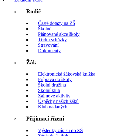
Rodič
Časté dotazy na ZŠ
Školné
Plánované akce školy
Třídní schůzky
Stravování
Dokumenty
Žák
Elektronická žákovská knížka
Příprava do školy
Školní družina
Školní klub
Zájmové aktivity
Úspěchy našich žáků
Klub nadaných
Přijímací řízení
Výsledky zápisu do ZŠ
Zápis do 1. třídy