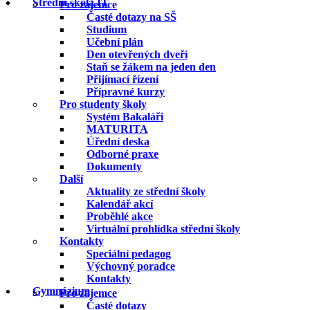
Střední škola IT
Pro zájemce
Časté dotazy na SŠ
Studium
Učební plán
Den otevřených dveří
Staň se žákem na jeden den
Přijímací řízení
Přípravné kurzy
Pro studenty školy
Systém Bakaláři
MATURITA
Úřední deska
Odborné praxe
Dokumenty
Další
Aktuality ze střední školy
Kalendář akcí
Proběhlé akce
Virtuální prohlídka střední školy
Kontakty
Speciální pedagog
Výchovný poradce
Kontakty
Gymnázium
Pro zájemce
Časté dotazy