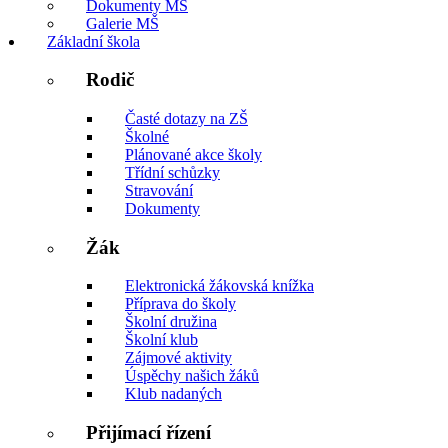
Dokumenty MŠ
Galerie MŠ
Základní škola
Rodič
Časté dotazy na ZŠ
Školné
Plánované akce školy
Třídní schůzky
Stravování
Dokumenty
Žák
Elektronická žákovská knížka
Příprava do školy
Školní družina
Školní klub
Zájmové aktivity
Úspěchy našich žáků
Klub nadaných
Přijímací řízení