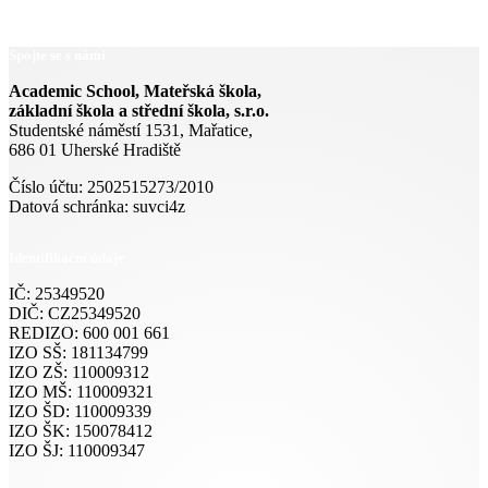
Spojte se s námi
Academic School, Mateřská škola,
základní škola a střední škola, s.r.o.
Studentské náměstí 1531, Mařatice,
686 01 Uherské Hradiště
Číslo účtu: 2502515273/2010
Datová schránka: suvci4z
Identifikační údaje
IČ: 25349520
DIČ: CZ25349520
REDIZO: 600 001 661
IZO SŠ: 181134799
IZO ZŠ: 110009312
IZO MŠ: 110009321
IZO ŠD: 110009339
IZO ŠK: 150078412
IZO ŠJ: 110009347