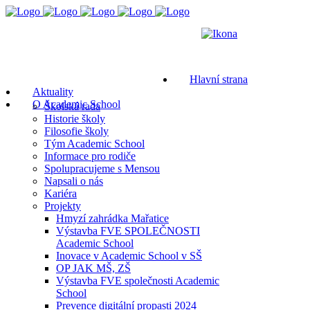
Hlavní strana
Aktuality
O Academic School
Školská rada
Historie školy
Filosofie školy
Tým Academic School
Informace pro rodiče
Spolupracujeme s Mensou
Napsali o nás
Kariéra
Projekty
Hmyzí zahrádka Mařatice
Výstavba FVE SPOLEČNOSTI
Academic School
Inovace v Academic School v SŠ
OP JAK MŠ, ZŠ
Výstavba FVE společnosti Academic
School
Prevence digitální propasti 2024