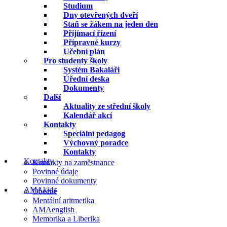
Studium
Dny otevřených dveří
Staň se žákem na jeden den
Přijímací řízení
Přípravné kurzy
Učební plán
Pro studenty školy
Systém Bakaláři
Úřední deska
Dokumenty
Další
Aktuality ze střední školy
Kalendář akcí
Kontakty
Speciální pedagog
Výchovný poradce
Kontakty
Kontakty
Kontakty na zaměstnance
Povinné údaje
Povinné dokumenty
AMAkids
Obecné
Mentální aritmetika
AMAenglish
Memorika a Liberika