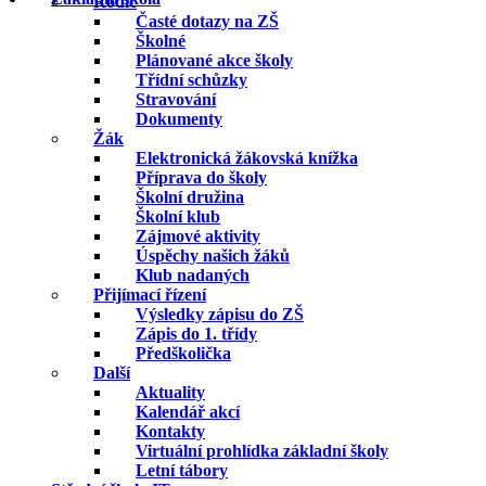
Rodič
Časté dotazy na ZŠ
Školné
Plánované akce školy
Třídní schůzky
Stravování
Dokumenty
Žák
Elektronická žákovská knížka
Příprava do školy
Školní družina
Školní klub
Zájmové aktivity
Úspěchy našich žáků
Klub nadaných
Přijímací řízení
Výsledky zápisu do ZŠ
Zápis do 1. třídy
Předškolička
Další
Aktuality
Kalendář akcí
Kontakty
Virtuální prohlídka základní školy
Letní tábory