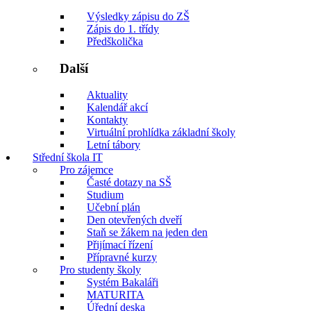
Výsledky zápisu do ZŠ
Zápis do 1. třídy
Předškolička
Další
Aktuality
Kalendář akcí
Kontakty
Virtuální prohlídka základní školy
Letní tábory
Střední škola IT
Pro zájemce
Časté dotazy na SŠ
Studium
Učební plán
Den otevřených dveří
Staň se žákem na jeden den
Přijímací řízení
Přípravné kurzy
Pro studenty školy
Systém Bakaláři
MATURITA
Úřední deska