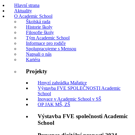
Hlavní strana
Aktuality
O Academic School
Školská rada
Historie školy
Filosofie školy
Tým Academic School
Informace pro rodiče
Spolupracujeme s Mensou
Napsali o nás
Kariéra
Projekty
Hmyzí zahrádka Mařatice
Výstavba FVE SPOLEČNOSTI Academic
School
Inovace v Academic School v SŠ
OP JAK MŠ, ZŠ
Výstavba FVE společnosti Academic
School