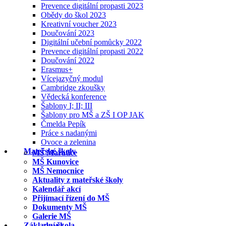
Prevence digitální propasti 2023
Obědy do škol 2023
Kreativní voucher 2023
Doučování 2023
Digitální učební pomůcky 2022
Prevence digitální propasti 2022
Doučování 2022
Erasmus+
Vícejazyčný modul
Cambridge zkoušky
Vědecká konference
Šablony I; II; III
Šablony pro MŠ a ZŠ I OP JAK
Čmelda Pepík
Práce s nadanými
Ovoce a zelenina
Mateřské školy
MŠ Mařatice
MŠ Kunovice
MŠ Nemocnice
Aktuality z mateřské školy
Kalendář akcí
Přijímací řízení do MŠ
Dokumenty MŠ
Galerie MŠ
Základní škola