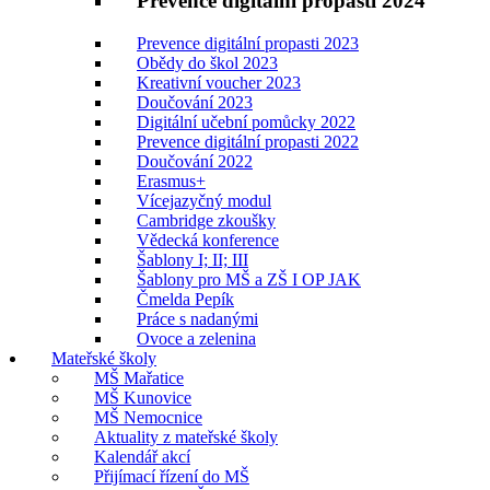
Prevence digitální propasti 2024
Prevence digitální propasti 2023
Obědy do škol 2023
Kreativní voucher 2023
Doučování 2023
Digitální učební pomůcky 2022
Prevence digitální propasti 2022
Doučování 2022
Erasmus+
Vícejazyčný modul
Cambridge zkoušky
Vědecká konference
Šablony I; II; III
Šablony pro MŠ a ZŠ I OP JAK
Čmelda Pepík
Práce s nadanými
Ovoce a zelenina
Mateřské školy
MŠ Mařatice
MŠ Kunovice
MŠ Nemocnice
Aktuality z mateřské školy
Kalendář akcí
Přijímací řízení do MŠ