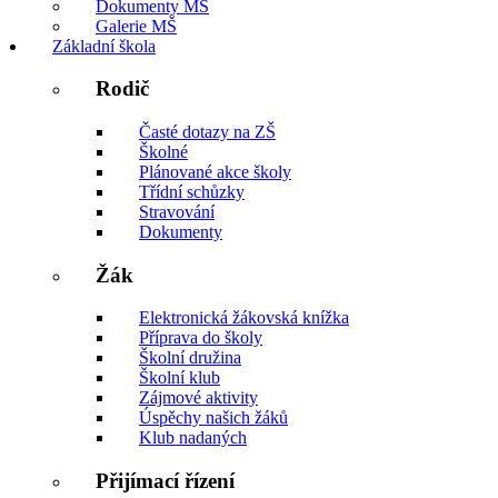
Dokumenty MŠ
Galerie MŠ
Základní škola
Rodič
Časté dotazy na ZŠ
Školné
Plánované akce školy
Třídní schůzky
Stravování
Dokumenty
Žák
Elektronická žákovská knížka
Příprava do školy
Školní družina
Školní klub
Zájmové aktivity
Úspěchy našich žáků
Klub nadaných
Přijímací řízení