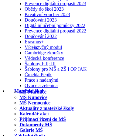
Prevence digitální propasti 2023
Obědy do škol 2023
Kreativní voucher 2023
Doučování 2023
Digitální učební pomůcky 2022
Prevence digitální propasti 2022
Doučování 2022
Erasmus+
Vícejazyčný modul
Cambridge zkoušky
Vědecká konference
Šablony I; II; III
Šablony pro MŠ a ZŠ I OP JAK
Čmelda Pepík
Práce s nadanými
Ovoce a zelenina
Mateřské školy
MŠ Mařatice
MŠ Kunovice
MŠ Nemocnice
Aktuality z mateřské školy
Kalendář akcí
Přijímací řízení do MŠ
Dokumenty MŠ
Galerie MŠ
Základní škola