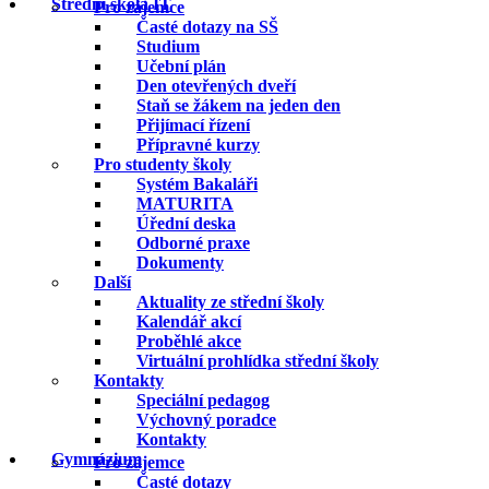
Střední škola IT
Pro zájemce
Časté dotazy na SŠ
Studium
Učební plán
Den otevřených dveří
Staň se žákem na jeden den
Přijímací řízení
Přípravné kurzy
Pro studenty školy
Systém Bakaláři
MATURITA
Úřední deska
Odborné praxe
Dokumenty
Další
Aktuality ze střední školy
Kalendář akcí
Proběhlé akce
Virtuální prohlídka střední školy
Kontakty
Speciální pedagog
Výchovný poradce
Kontakty
Gymnázium
Pro zájemce
Časté dotazy