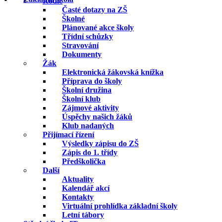
Rodič
Časté dotazy na ZŠ
Školné
Plánované akce školy
Třídní schůzky
Stravování
Dokumenty
Žák
Elektronická žákovská knížka
Příprava do školy
Školní družina
Školní klub
Zájmové aktivity
Úspěchy našich žáků
Klub nadaných
Přijímací řízení
Výsledky zápisu do ZŠ
Zápis do 1. třídy
Předškolička
Další
Aktuality
Kalendář akcí
Kontakty
Virtuální prohlídka základní školy
Letní tábory