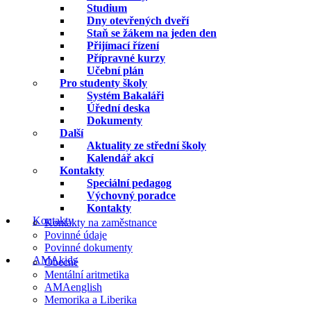
Studium
Dny otevřených dveří
Staň se žákem na jeden den
Přijímací řízení
Přípravné kurzy
Učební plán
Pro studenty školy
Systém Bakaláři
Úřední deska
Dokumenty
Další
Aktuality ze střední školy
Kalendář akcí
Kontakty
Speciální pedagog
Výchovný poradce
Kontakty
Kontakty
Kontakty na zaměstnance
Povinné údaje
Povinné dokumenty
AMAkids
Obecné
Mentální aritmetika
AMAenglish
Memorika a Liberika