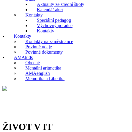
Aktuality ze střední školy
Kalendář akcí
Kontakty
Speciální pedagog
Výchovný poradce
Kontakty
Kontakty
Kontakty na zaměstnance
Povinné údaje
Povinné dokumenty
AMAkids
Obecné
Mentální aritmetika
AMAenglish
Memorika a Liberika
ŽIVOT V IT