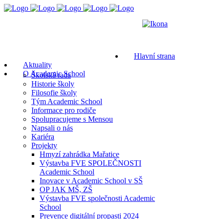
Hlavní strana
Aktuality
O Academic School
Školská rada
Historie školy
Filosofie školy
Tým Academic School
Informace pro rodiče
Spolupracujeme s Mensou
Napsali o nás
Kariéra
Projekty
Hmyzí zahrádka Mařatice
Výstavba FVE SPOLEČNOSTI
Academic School
Inovace v Academic School v SŠ
OP JAK MŠ, ZŠ
Výstavba FVE společnosti Academic
School
Prevence digitální propasti 2024