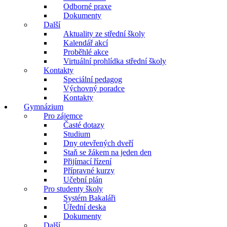
Odborné praxe
Dokumenty
Další
Aktuality ze střední školy
Kalendář akcí
Proběhlé akce
Virtuální prohlídka střední školy
Kontakty
Speciální pedagog
Výchovný poradce
Kontakty
Gymnázium
Pro zájemce
Časté dotazy
Studium
Dny otevřených dveří
Staň se žákem na jeden den
Přijímací řízení
Přípravné kurzy
Učební plán
Pro studenty školy
Systém Bakaláři
Úřední deska
Dokumenty
Další