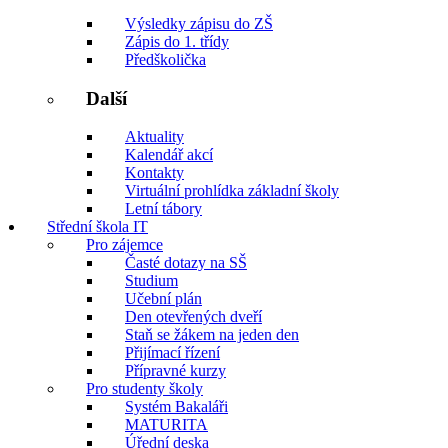
Výsledky zápisu do ZŠ
Zápis do 1. třídy
Předškolička
Další
Aktuality
Kalendář akcí
Kontakty
Virtuální prohlídka základní školy
Letní tábory
Střední škola IT
Pro zájemce
Časté dotazy na SŠ
Studium
Učební plán
Den otevřených dveří
Staň se žákem na jeden den
Přijímací řízení
Přípravné kurzy
Pro studenty školy
Systém Bakaláři
MATURITA
Úřední deska