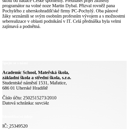
školu od nadace České spořitelny. Přednášet přijel zkušený
programátor na volné noze Martin Dybal. Přizval rovněž pana
Pochylého z uherskohradišťské firmy PC-Pochylý. Oba pánové
žáky seznámili se svým osobním profesním vývojem a s možnostmi
seberealizace v oblasti podnikání v IT. Celá přednáška byla velmi
zajímavá a podnětná.
Spojte se s námi
Academic School, Mateřská škola,
základní škola a střední škola, s.r.o.
Studentské náměstí 1531, Mařatice,
686 01 Uherské Hradiště
Číslo účtu: 2502515273/2010
Datová schránka: suvci4z
Identifikační údaje
IČ: 25349520