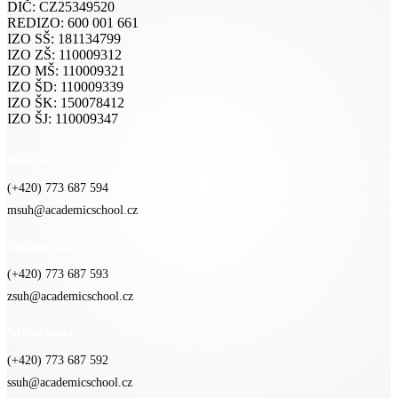
DIČ: CZ25349520
REDIZO: 600 001 661
IZO SŠ: 181134799
IZO ZŠ: 110009312
IZO MŠ: 110009321
IZO ŠD: 110009339
IZO ŠK: 150078412
IZO ŠJ: 110009347
Mateřská škola
(+420) 773 687 594
msuh@academicschool.cz
Základní škola
(+420) 773 687 593
zsuh@academicschool.cz
Střední škola
(+420) 773 687 592
ssuh@academicschool.cz