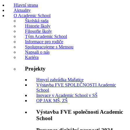
Hlavní strana
Aktuality
O Academic School
Školská rada
Historie školy
Filosofie školy
Tým Academic School
Informace pro rodiče
Spolupracujeme s Mensou
Napsali o nás
Kariéra
Projekty
Hmyzí zahrádka Mařatice
Výstavba FVE SPOLEČNOSTI Academic
School
Inovace v Academic School v SŠ
OP JAK MŠ, ZŠ
Výstavba FVE společnosti Academic
School