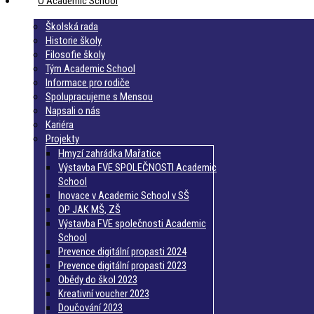
O Academic School
Školská rada
Historie školy
Filosofie školy
Tým Academic School
Informace pro rodiče
Spolupracujeme s Mensou
Napsali o nás
Kariéra
Projekty
Hmyzí zahrádka Mařatice
Výstavba FVE SPOLEČNOSTI Academic
School
Inovace v Academic School v SŠ
OP JAK MŠ, ZŠ
Výstavba FVE společnosti Academic
School
Prevence digitální propasti 2024
Prevence digitální propasti 2023
Obědy do škol 2023
Kreativní voucher 2023
Doučování 2023