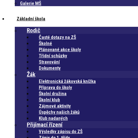
Galerie MŠ
Základní škola
Rodič
Časté dotazy na ZŠ
Školné
Plánované akce školy
Třídní schůzky
Stravování
Dokumenty
Žák
Elektronická žákovská knížka
Příprava do školy
Školní družina
Školní klub
Zájmové aktivity
Úspěchy našich žáků
Klub nadaných
Přijímací řízení
Výsledky zápisu do ZŠ
Zápis do 1. třídy