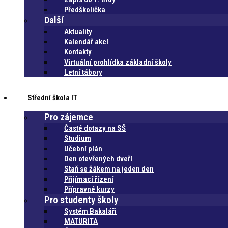
Předškolička
Další
Aktuality
Kalendář akcí
Kontakty
Virtuální prohlídka základní školy
Letní tábory
Střední škola IT
Pro zájemce
Časté dotazy na SŠ
Studium
Učební plán
Den otevřených dveří
Staň se žákem na jeden den
Přijímací řízení
Přípravné kurzy
Pro studenty školy
Systém Bakaláři
MATURITA