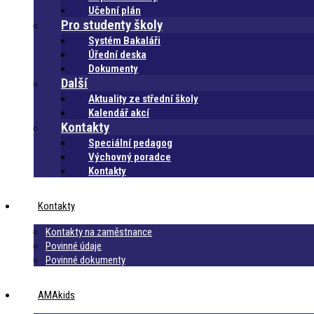
Učební plán
Pro studenty školy
Systém Bakaláři
Úřední deska
Dokumenty
Další
Aktuality ze střední školy
Kalendář akcí
Kontakty
Speciální pedagog
Výchovný poradce
Kontakty
Kontakty
Kontakty na zaměstnance
Povinné údaje
Povinné dokumenty
AMAkids