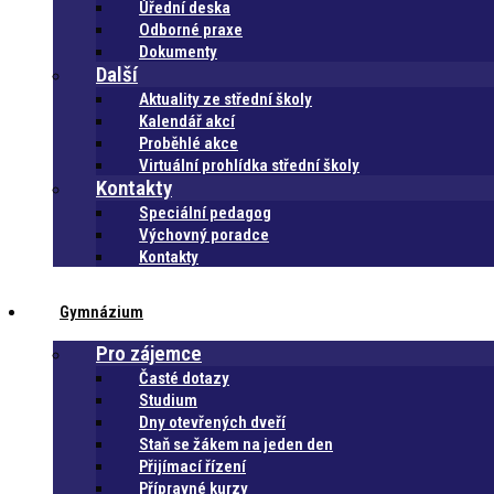
Úřední deska
Odborné praxe
Dokumenty
Další
Aktuality ze střední školy
Kalendář akcí
Proběhlé akce
Virtuální prohlídka střední školy
Kontakty
Speciální pedagog
Výchovný poradce
Kontakty
Gymnázium
Pro zájemce
Časté dotazy
Studium
Dny otevřených dveří
Staň se žákem na jeden den
Přijímací řízení
Přípravné kurzy