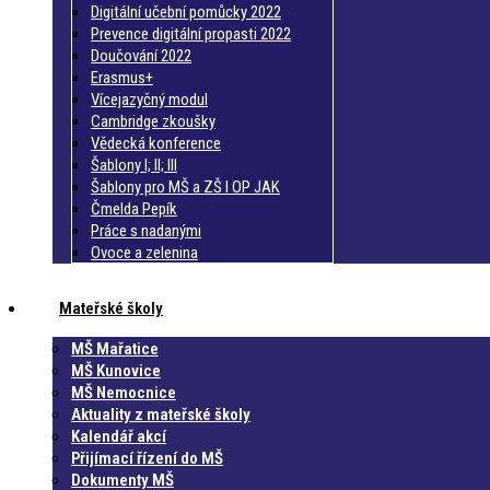
Digitální učební pomůcky 2022
Prevence digitální propasti 2022
Doučování 2022
Erasmus+
Vícejazyčný modul
Cambridge zkoušky
Vědecká konference
Šablony I; II; III
Šablony pro MŠ a ZŠ I OP JAK
Čmelda Pepík
Práce s nadanými
Ovoce a zelenina
Mateřské školy
MŠ Mařatice
MŠ Kunovice
MŠ Nemocnice
Aktuality z mateřské školy
Kalendář akcí
Přijímací řízení do MŠ
Dokumenty MŠ