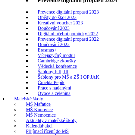
Prevence digitální propasti 2024
Prevence digitální propasti 2023
Obědy do škol 2023
Kreativní voucher 2023
Doučování 2023
Digitální učební pomůcky 2022
Prevence digitální propasti 2022
Doučování 2022
Erasmus+
Vícejazyčný modul
Cambridge zkoušky
Vědecká konference
Šablony I; II; III
Šablony pro MŠ a ZŠ I OP JAK
Čmelda Pepík
Práce s nadanými
Ovoce a zelenina
Mateřské školy
MŠ Mařatice
MŠ Kunovice
MŠ Nemocnice
Aktuality z mateřské školy
Kalendář akcí
Přijímací řízení do MŠ