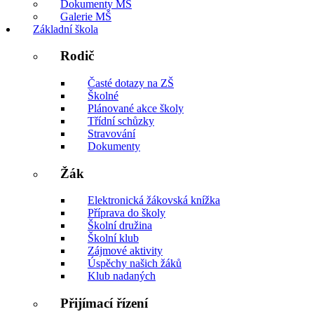
Dokumenty MŠ
Galerie MŠ
Základní škola
Rodič
Časté dotazy na ZŠ
Školné
Plánované akce školy
Třídní schůzky
Stravování
Dokumenty
Žák
Elektronická žákovská knížka
Příprava do školy
Školní družina
Školní klub
Zájmové aktivity
Úspěchy našich žáků
Klub nadaných
Přijímací řízení