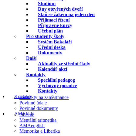
Studium
Dny otevřených dveří
Staň se žákem na jeden den
Přijímací řízení
Přípravné kurzy
Učební plán
Pro studenty školy
Systém Bakaláři
Úřední deska
Dokumenty
Další
Aktuality ze střední školy
Kalendář akcí
Kontakty
Speciální pedagog
Výchovný poradce
Kontakty
Kontakty
Kontakty na zaměstnance
Povinné údaje
Povinné dokumenty
AMAkids
Obecné
Mentální aritmetika
AMAenglish
Memorika a Liberika