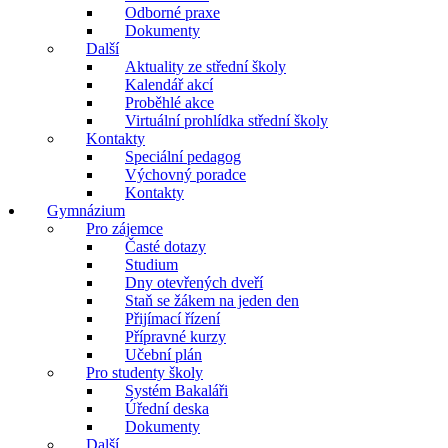
Odborné praxe
Dokumenty
Další
Aktuality ze střední školy
Kalendář akcí
Proběhlé akce
Virtuální prohlídka střední školy
Kontakty
Speciální pedagog
Výchovný poradce
Kontakty
Gymnázium
Pro zájemce
Časté dotazy
Studium
Dny otevřených dveří
Staň se žákem na jeden den
Přijímací řízení
Přípravné kurzy
Učební plán
Pro studenty školy
Systém Bakaláři
Úřední deska
Dokumenty
Další