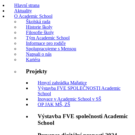
Hlavní strana
Aktuality
O Academic School
Školská rada
Historie školy
Filosofie školy
Tým Academic School
Informace pro rodiče
Spolupracujeme s Mensou
Napsali o nás
Kariéra
Projekty
Hmyzí zahrádka Mařatice
Výstavba FVE SPOLEČNOSTI Academic
School
Inovace v Academic School v SŠ
OP JAK MŠ, ZŠ
Výstavba FVE společnosti Academic
School