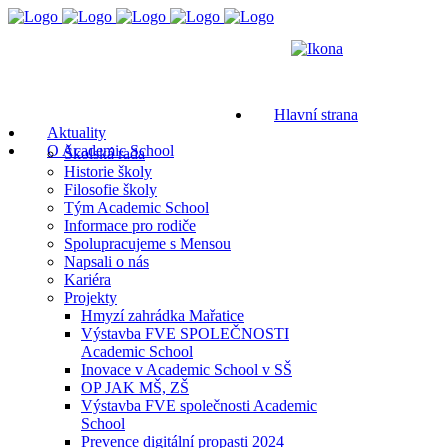
Hlavní strana
Aktuality
O Academic School
Školská rada
Historie školy
Filosofie školy
Tým Academic School
Informace pro rodiče
Spolupracujeme s Mensou
Napsali o nás
Kariéra
Projekty
Hmyzí zahrádka Mařatice
Výstavba FVE SPOLEČNOSTI
Academic School
Inovace v Academic School v SŠ
OP JAK MŠ, ZŠ
Výstavba FVE společnosti Academic
School
Prevence digitální propasti 2024