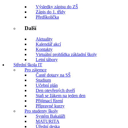
Výsledky zápisu do ZŠ
Zápis do 1. třídy
Předškolička
Další
Aktuality
Kalendář akcí
Kontakty
Virtuální prohlídka základní školy
Letní tábory
Střední škola IT
Pro zájemce
Časté dotazy na SŠ
Studium
Učební plán
Den otevřených dveří
Staň se žákem na jeden den
Přijímací řízení
Přípravné kurzy
Pro studenty školy
Systém Bakaláři
MATURITA
Úřední deska