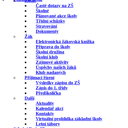
Rodič
Časté dotazy na ZŠ
Školné
Plánované akce školy
Třídní schůzky
Stravování
Dokumenty
Žák
Elektronická žákovská knížka
Příprava do školy
Školní družina
Školní klub
Zájmové aktivity
Úspěchy našich žáků
Klub nadaných
Přijímací řízení
Výsledky zápisu do ZŠ
Zápis do 1. třídy
Předškolička
Další
Aktuality
Kalendář akcí
Kontakty
Virtuální prohlídka základní školy
Letní tábory