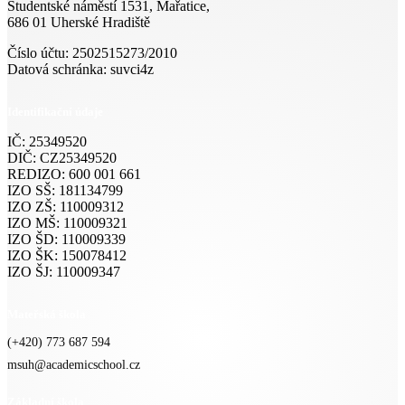
Studentské náměstí 1531, Mařatice,
686 01 Uherské Hradiště
Číslo účtu: 2502515273/2010
Datová schránka: suvci4z
Identifikační údaje
IČ: 25349520
DIČ: CZ25349520
REDIZO: 600 001 661
IZO SŠ: 181134799
IZO ZŠ: 110009312
IZO MŠ: 110009321
IZO ŠD: 110009339
IZO ŠK: 150078412
IZO ŠJ: 110009347
Mateřská škola
(+420) 773 687 594
msuh@academicschool.cz
Základní škola