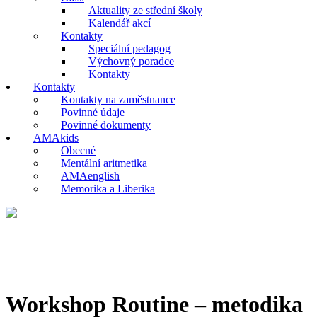
Aktuality ze střední školy
Kalendář akcí
Kontakty
Speciální pedagog
Výchovný poradce
Kontakty
Kontakty
Kontakty na zaměstnance
Povinné údaje
Povinné dokumenty
AMAkids
Obecné
Mentální aritmetika
AMAenglish
Memorika a Liberika
Workshop Routine – metodika