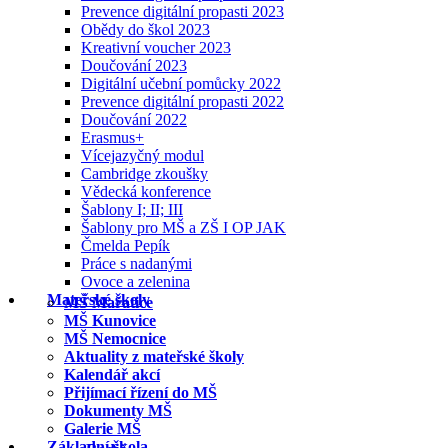
Prevence digitální propasti 2023
Obědy do škol 2023
Kreativní voucher 2023
Doučování 2023
Digitální učební pomůcky 2022
Prevence digitální propasti 2022
Doučování 2022
Erasmus+
Vícejazyčný modul
Cambridge zkoušky
Vědecká konference
Šablony I; II; III
Šablony pro MŠ a ZŠ I OP JAK
Čmelda Pepík
Práce s nadanými
Ovoce a zelenina
Mateřské školy
MŠ Mařatice
MŠ Kunovice
MŠ Nemocnice
Aktuality z mateřské školy
Kalendář akcí
Přijímací řízení do MŠ
Dokumenty MŠ
Galerie MŠ
Základní škola