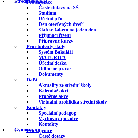
Střední škola IT
Pro zájemce
Časté dotazy na SŠ
Studium
Učební plán
Den otevřených dveří
Staň se žákem na jeden den
Přijímací řízení
Přípravné kurzy
Pro studenty školy
Systém Bakaláři
MATURITA
Úřední deska
Odborné praxe
Dokumenty
Další
Aktuality ze střední školy
Kalendář akcí
Proběhlé akce
Virtuální prohlídka střední školy
Kontakty
Speciální pedagog
Výchovný poradce
Kontakty
Gymnázium
Pro zájemce
Časté dotazy