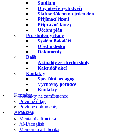
Studium
Dny otevřených dveří
Staň se žákem na jeden den
Přijímací řízení
Přípravné kurzy
Učební plán
Pro studenty školy
Systém Bakaláři
Úřední deska
Dokumenty
Další
Aktuality ze střední školy
Kalendář akcí
Kontakty
Speciální pedagog
Výchovný poradce
Kontakty
Kontakty
Kontakty na zaměstnance
Povinné údaje
Povinné dokumenty
AMAkids
Obecné
Mentální aritmetika
AMAenglish
Memorika a Liberika