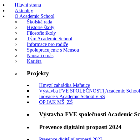
Hlavní strana
Aktuality
O Academic School
Školská rada
Historie školy
Filosofie školy
Tým Academic School
Informace pro rodiče
Spolupracujeme s Mensou
Napsali o nás
Kariéra
Projekty
Hmyzí zahrádka Mařatice
Výstavba FVE SPOLEČNOSTI Academic School
Inovace v Academic School v SŠ
OP JAK MŠ, ZŠ
Výstavba FVE společnosti Academic S
Prevence digitální propasti 2024
Prevence digitální propasti 2023