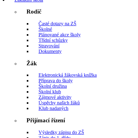
Rodič
Časté dotazy na ZŠ
Školné
Plánované akce školy
Třídní schůzky
Stravování
Dokumenty
Žák
Elektronická žákovská knížka
Příprava do školy
Školní družina
Školní klub
Zájmové aktivity
Úspěchy našich žáků
Klub nadaných
Přijímací řízení
Výsledky zápisu do ZŠ
Zápis do 1. třídy