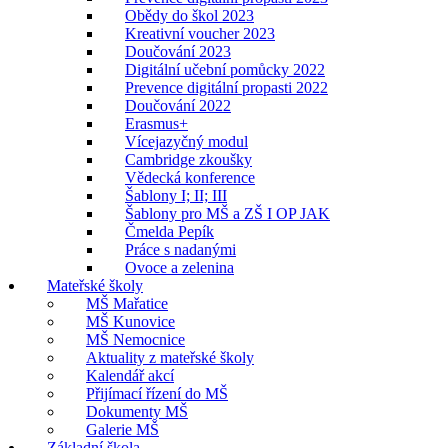
Obědy do škol 2023
Kreativní voucher 2023
Doučování 2023
Digitální učební pomůcky 2022
Prevence digitální propasti 2022
Doučování 2022
Erasmus+
Vícejazyčný modul
Cambridge zkoušky
Vědecká konference
Šablony I; II; III
Šablony pro MŠ a ZŠ I OP JAK
Čmelda Pepík
Práce s nadanými
Ovoce a zelenina
Mateřské školy
MŠ Mařatice
MŠ Kunovice
MŠ Nemocnice
Aktuality z mateřské školy
Kalendář akcí
Přijímací řízení do MŠ
Dokumenty MŠ
Galerie MŠ
Základní škola