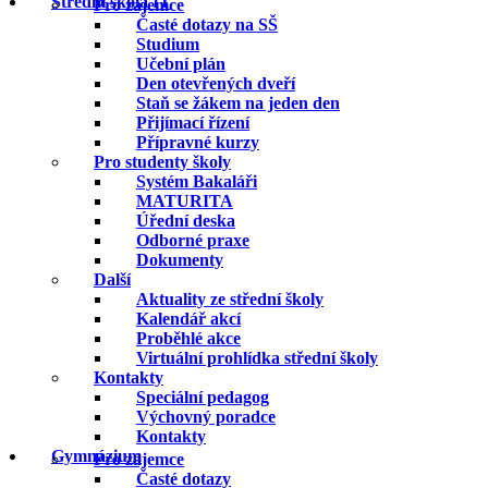
Střední škola IT
Pro zájemce
Časté dotazy na SŠ
Studium
Učební plán
Den otevřených dveří
Staň se žákem na jeden den
Přijímací řízení
Přípravné kurzy
Pro studenty školy
Systém Bakaláři
MATURITA
Úřední deska
Odborné praxe
Dokumenty
Další
Aktuality ze střední školy
Kalendář akcí
Proběhlé akce
Virtuální prohlídka střední školy
Kontakty
Speciální pedagog
Výchovný poradce
Kontakty
Gymnázium
Pro zájemce
Časté dotazy