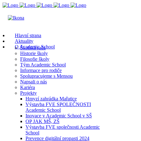
Hlavní strana
Aktuality
O Academic School
Školská rada
Historie školy
Filosofie školy
Tým Academic School
Informace pro rodiče
Spolupracujeme s Mensou
Napsali o nás
Kariéra
Projekty
Hmyzí zahrádka Mařatice
Výstavba FVE SPOLEČNOSTI
Academic School
Inovace v Academic School v SŠ
OP JAK MŠ, ZŠ
Výstavba FVE společnosti Academic
School
Prevence digitální propasti 2024