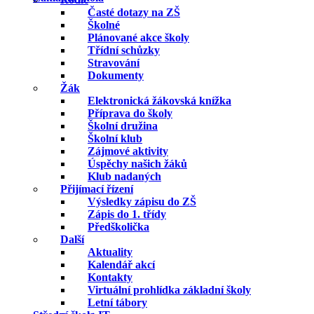
Časté dotazy na ZŠ
Školné
Plánované akce školy
Třídní schůzky
Stravování
Dokumenty
Žák
Elektronická žákovská knížka
Příprava do školy
Školní družina
Školní klub
Zájmové aktivity
Úspěchy našich žáků
Klub nadaných
Přijímací řízení
Výsledky zápisu do ZŠ
Zápis do 1. třídy
Předškolička
Další
Aktuality
Kalendář akcí
Kontakty
Virtuální prohlídka základní školy
Letní tábory