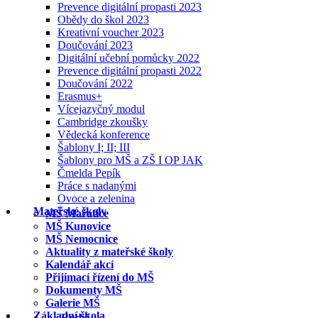
Prevence digitální propasti 2023
Obědy do škol 2023
Kreativní voucher 2023
Doučování 2023
Digitální učební pomůcky 2022
Prevence digitální propasti 2022
Doučování 2022
Erasmus+
Vícejazyčný modul
Cambridge zkoušky
Vědecká konference
Šablony I; II; III
Šablony pro MŠ a ZŠ I OP JAK
Čmelda Pepík
Práce s nadanými
Ovoce a zelenina
Mateřské školy
MŠ Mařatice
MŠ Kunovice
MŠ Nemocnice
Aktuality z mateřské školy
Kalendář akcí
Přijímací řízení do MŠ
Dokumenty MŠ
Galerie MŠ
Základní škola
Rodič