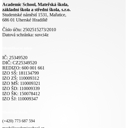
Academic School, Mateřská škola,
základní škola a střední škola, s.r.o.
Studentské náměstí 1531, Mařatice,
686 01 Uherské Hradiště
Číslo účtu: 2502515273/2010
Datová schránka: suvci4z
Identifikační údaje
IČ: 25349520
DIČ: CZ25349520
REDIZO: 600 001 661
IZO SŠ: 181134799
IZO ZŠ: 110009312
IZO MŠ: 110009321
IZO ŠD: 110009339
IZO ŠK: 150078412
IZO ŠJ: 110009347
Mateřská škola
(+420) 773 687 594