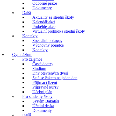
Odborné praxe
Dokumenty
Další
Aktuality ze střední školy
Kalendář akcí
Proběhlé akce
Virtuální prohlídka střední školy
Kontakty
Speciální pedagog
Výchovný poradce
Kontakty
Gymnázium
Pro zájemce
Časté dotazy
Studium
Dny otevřených dveří
Staň se žákem na jeden den
Přijímací řízení
Přípravné kurzy
Učební plán
Pro studenty školy
Systém Bakaláři
Úřední deska
Dokumenty
Další