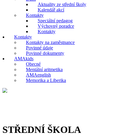
Aktuality ze střední školy
Kalendář akcí
Kontakty
Speciální pedagog
Výchovný poradce
Kontakty
Kontakty
Kontakty na zaměstnance
Povinné údaje
Povinné dokumenty
AMAkids
Obecné
Mentální aritmetika
AMAenglish
Memorika a Liberika
STŘEDNÍ ŠKOLA