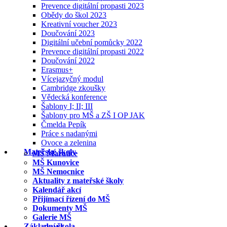
Prevence digitální propasti 2023
Obědy do škol 2023
Kreativní voucher 2023
Doučování 2023
Digitální učební pomůcky 2022
Prevence digitální propasti 2022
Doučování 2022
Erasmus+
Vícejazyčný modul
Cambridge zkoušky
Vědecká konference
Šablony I; II; III
Šablony pro MŠ a ZŠ I OP JAK
Čmelda Pepík
Práce s nadanými
Ovoce a zelenina
Mateřské školy
MŠ Mařatice
MŠ Kunovice
MŠ Nemocnice
Aktuality z mateřské školy
Kalendář akcí
Přijímací řízení do MŠ
Dokumenty MŠ
Galerie MŠ
Základní škola