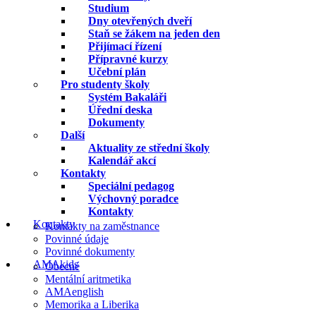
Studium
Dny otevřených dveří
Staň se žákem na jeden den
Přijímací řízení
Přípravné kurzy
Učební plán
Pro studenty školy
Systém Bakaláři
Úřední deska
Dokumenty
Další
Aktuality ze střední školy
Kalendář akcí
Kontakty
Speciální pedagog
Výchovný poradce
Kontakty
Kontakty
Kontakty na zaměstnance
Povinné údaje
Povinné dokumenty
AMAkids
Obecné
Mentální aritmetika
AMAenglish
Memorika a Liberika