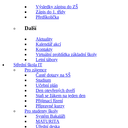
Výsledky zápisu do ZŠ
Zápis do 1. třídy
Předškolička
Další
Aktuality
Kalendář akcí
Kontakty
Virtuální prohlídka základní školy
Letní tábory
Střední škola IT
Pro zájemce
Časté dotazy na SŠ
Studium
Učební plán
Den otevřených dveří
Staň se žákem na jeden den
Přijímací řízení
Přípravné kurzy
Pro studenty školy
Systém Bakaláři
MATURITA
Úřední deska