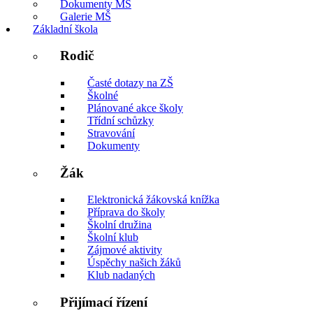
Dokumenty MŠ
Galerie MŠ
Základní škola
Rodič
Časté dotazy na ZŠ
Školné
Plánované akce školy
Třídní schůzky
Stravování
Dokumenty
Žák
Elektronická žákovská knížka
Příprava do školy
Školní družina
Školní klub
Zájmové aktivity
Úspěchy našich žáků
Klub nadaných
Přijímací řízení