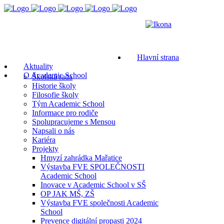
Hlavní strana
Aktuality
O Academic School
Školská rada
Historie školy
Filosofie školy
Tým Academic School
Informace pro rodiče
Spolupracujeme s Mensou
Napsali o nás
Kariéra
Projekty
Hmyzí zahrádka Mařatice
Výstavba FVE SPOLEČNOSTI
Academic School
Inovace v Academic School v SŠ
OP JAK MŠ, ZŠ
Výstavba FVE společnosti Academic
School
Prevence digitální propasti 2024