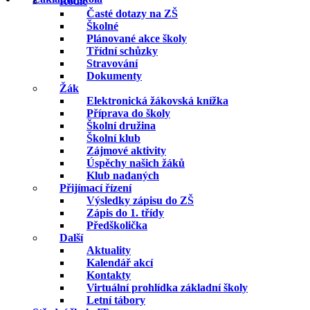
Rodič
Časté dotazy na ZŠ
Školné
Plánované akce školy
Třídní schůzky
Stravování
Dokumenty
Žák
Elektronická žákovská knížka
Příprava do školy
Školní družina
Školní klub
Zájmové aktivity
Úspěchy našich žáků
Klub nadaných
Přijímací řízení
Výsledky zápisu do ZŠ
Zápis do 1. třídy
Předškolička
Další
Aktuality
Kalendář akcí
Kontakty
Virtuální prohlídka základní školy
Letní tábory