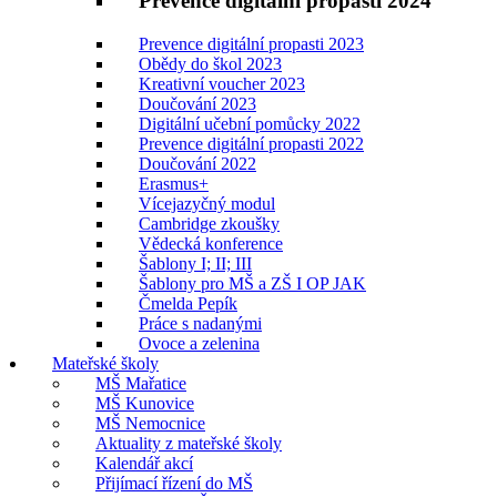
Prevence digitální propasti 2024
Prevence digitální propasti 2023
Obědy do škol 2023
Kreativní voucher 2023
Doučování 2023
Digitální učební pomůcky 2022
Prevence digitální propasti 2022
Doučování 2022
Erasmus+
Vícejazyčný modul
Cambridge zkoušky
Vědecká konference
Šablony I; II; III
Šablony pro MŠ a ZŠ I OP JAK
Čmelda Pepík
Práce s nadanými
Ovoce a zelenina
Mateřské školy
MŠ Mařatice
MŠ Kunovice
MŠ Nemocnice
Aktuality z mateřské školy
Kalendář akcí
Přijímací řízení do MŠ