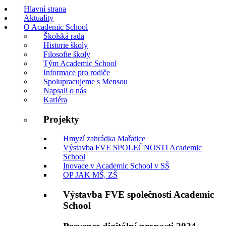
Hlavní strana
Aktuality
O Academic School
Školská rada
Historie školy
Filosofie školy
Tým Academic School
Informace pro rodiče
Spolupracujeme s Mensou
Napsali o nás
Kariéra
Projekty
Hmyzí zahrádka Mařatice
Výstavba FVE SPOLEČNOSTI Academic
School
Inovace v Academic School v SŠ
OP JAK MŠ, ZŠ
Výstavba FVE společnosti Academic
School