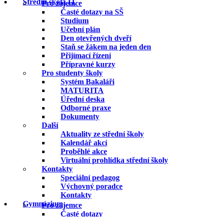
Střední škola IT
Pro zájemce
Časté dotazy na SŠ
Studium
Učební plán
Den otevřených dveří
Staň se žákem na jeden den
Přijímací řízení
Přípravné kurzy
Pro studenty školy
Systém Bakaláři
MATURITA
Úřední deska
Odborné praxe
Dokumenty
Další
Aktuality ze střední školy
Kalendář akcí
Proběhlé akce
Virtuální prohlídka střední školy
Kontakty
Speciální pedagog
Výchovný poradce
Kontakty
Gymnázium
Pro zájemce
Časté dotazy