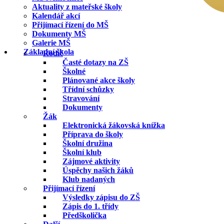
Aktuality z mateřské školy
Kalendář akcí
Přijímací řízení do MŠ
Dokumenty MŠ
Galerie MŠ
Základní škola
Rodič
Časté dotazy na ZŠ
Školné
Plánované akce školy
Třídní schůzky
Stravování
Dokumenty
Žák
Elektronická žákovská knížka
Příprava do školy
Školní družina
Školní klub
Zájmové aktivity
Úspěchy našich žáků
Klub nadaných
Přijímací řízení
Výsledky zápisu do ZŠ
Zápis do 1. třídy
Předškolička