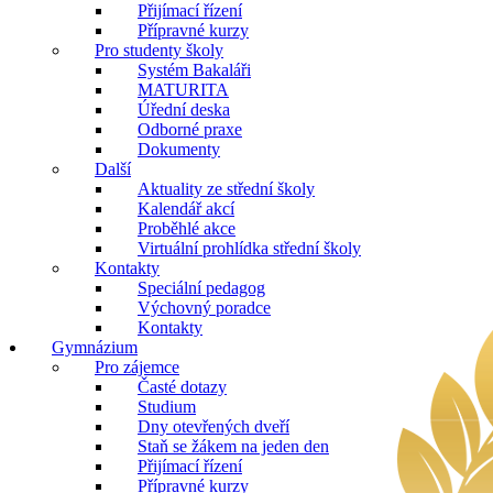
Přijímací řízení
Přípravné kurzy
Pro studenty školy
Systém Bakaláři
MATURITA
Úřední deska
Odborné praxe
Dokumenty
Další
Aktuality ze střední školy
Kalendář akcí
Proběhlé akce
Virtuální prohlídka střední školy
Kontakty
Speciální pedagog
Výchovný poradce
Kontakty
Gymnázium
Pro zájemce
Časté dotazy
Studium
Dny otevřených dveří
Staň se žákem na jeden den
Přijímací řízení
Přípravné kurzy