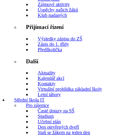
Zájmové aktivity
Úspěchy našich žáků
Klub nadaných
Přijímací řízení
Výsledky zápisu do ZŠ
Zápis do 1. třídy
Předškolička
Další
Aktuality
Kalendář akcí
Kontakty
Virtuální prohlídka základní školy
Letní tábory
Střední škola IT
Pro zájemce
Časté dotazy na SŠ
Studium
Učební plán
Den otevřených dveří
Staň se žákem na jeden den