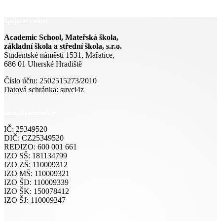
Spojte se s námi
Academic School, Mateřská škola,
základní škola a střední škola, s.r.o.
Studentské náměstí 1531, Mařatice,
686 01 Uherské Hradiště
Číslo účtu: 2502515273/2010
Datová schránka: suvci4z
Identifikační údaje
IČ: 25349520
DIČ: CZ25349520
REDIZO: 600 001 661
IZO SŠ: 181134799
IZO ZŠ: 110009312
IZO MŠ: 110009321
IZO ŠD: 110009339
IZO ŠK: 150078412
IZO ŠJ: 110009347