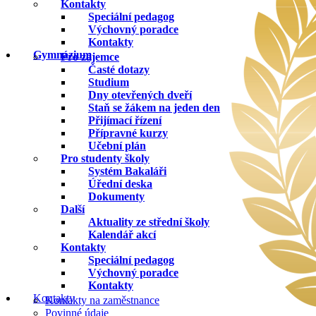
Kontakty
Speciální pedagog
Výchovný poradce
Kontakty
Gymnázium
Pro zájemce
Časté dotazy
Studium
Dny otevřených dveří
Staň se žákem na jeden den
Přijímací řízení
Přípravné kurzy
Učební plán
Pro studenty školy
Systém Bakaláři
Úřední deska
Dokumenty
Další
Aktuality ze střední školy
Kalendář akcí
Kontakty
Speciální pedagog
Výchovný poradce
Kontakty
Kontakty
Kontakty na zaměstnance
Povinné údaje