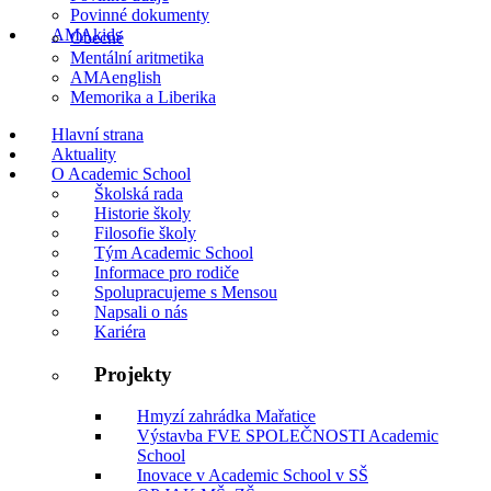
Povinné dokumenty
AMAkids
Obecné
Mentální aritmetika
AMAenglish
Memorika a Liberika
Hlavní strana
Aktuality
O Academic School
Školská rada
Historie školy
Filosofie školy
Tým Academic School
Informace pro rodiče
Spolupracujeme s Mensou
Napsali o nás
Kariéra
Projekty
Hmyzí zahrádka Mařatice
Výstavba FVE SPOLEČNOSTI Academic
School
Inovace v Academic School v SŠ