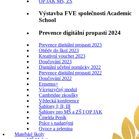
OP JAK MŠ, ZŠ
Výstavba FVE společnosti Academic
School
Prevence digitální propasti 2024
Prevence digitální propasti 2023
Obědy do škol 2023
Kreativní voucher 2023
Doučování 2023
Digitální učební pomůcky 2022
Prevence digitální propasti 2022
Doučování 2022
Erasmus+
Vícejazyčný modul
Cambridge zkoušky
Vědecká konference
Šablony I; II; III
Šablony pro MŠ a ZŠ I OP JAK
Čmelda Pepík
Práce s nadanými
Ovoce a zelenina
Mateřské školy