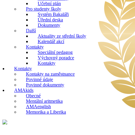
Učební plán
Pro studenty školy
Systém Bakaláři
Úřední deska
Dokumenty
Další
Aktuality ze střední školy
Kalendář akcí
Kontakty
Speciální pedagog
Výchovný poradce
Kontakty
Kontakty
Kontakty na zaměstnance
Povinné údaje
Povinné dokumenty
AMAkids
Obecné
Mentální aritmetika
AMAenglish
Memorika a Liberika