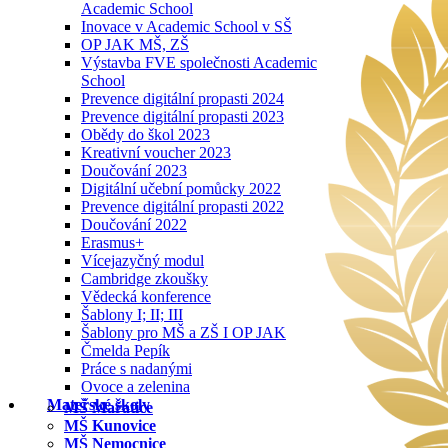
Academic School
Inovace v Academic School v SŠ
OP JAK MŠ, ZŠ
Výstavba FVE společnosti Academic
School
Prevence digitální propasti 2024
Prevence digitální propasti 2023
Obědy do škol 2023
Kreativní voucher 2023
Doučování 2023
Digitální učební pomůcky 2022
Prevence digitální propasti 2022
Doučování 2022
Erasmus+
Vícejazyčný modul
Cambridge zkoušky
Vědecká konference
Šablony I; II; III
Šablony pro MŠ a ZŠ I OP JAK
Čmelda Pepík
Práce s nadanými
Ovoce a zelenina
Mateřské školy
MŠ Mařatice
MŠ Kunovice
MŠ Nemocnice