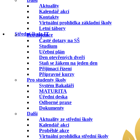
Další
Aktuality
Kalendář akcí
Kontakty
Virtuální prohlídka základní školy
Letní tábory
Střední škola IT
Pro zájemce
Časté dotazy na SŠ
Studium
Učební plán
Den otevřených dveří
Staň se žákem na jeden den
Přijímací řízení
Přípravné kurzy
Pro studenty školy
Systém Bakaláři
MATURITA
Úřední deska
Odborné praxe
Dokumenty
Další
Aktuality ze střední školy
Kalendář akcí
Proběhlé akce
Virtuální prohlídka střední školy