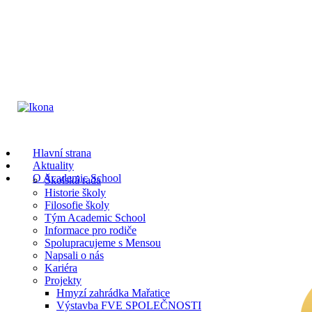
Hlavní strana
Aktuality
O Academic School
Školská rada
Historie školy
Filosofie školy
Tým Academic School
Informace pro rodiče
Spolupracujeme s Mensou
Napsali o nás
Kariéra
Projekty
Hmyzí zahrádka Mařatice
Výstavba FVE SPOLEČNOSTI