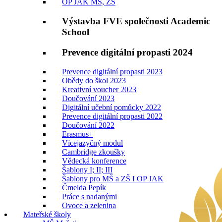
OP JAK MŠ, ZŠ
Výstavba FVE společnosti Academic
School
Prevence digitální propasti 2024
Prevence digitální propasti 2023
Obědy do škol 2023
Kreativní voucher 2023
Doučování 2023
Digitální učební pomůcky 2022
Prevence digitální propasti 2022
Doučování 2022
Erasmus+
Vícejazyčný modul
Cambridge zkoušky
Vědecká konference
Šablony I; II; III
Šablony pro MŠ a ZŠ I OP JAK
Čmelda Pepík
Práce s nadanými
Ovoce a zelenina
Mateřské školy