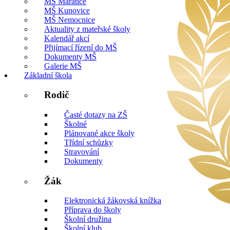
MŠ Mařatice
MŠ Kunovice
MŠ Nemocnice
Aktuality z mateřské školy
Kalendář akcí
Přijímací řízení do MŠ
Dokumenty MŠ
Galerie MŠ
Základní škola
Rodič
Časté dotazy na ZŠ
Školné
Plánované akce školy
Třídní schůzky
Stravování
Dokumenty
Žák
Elektronická žákovská knížka
Příprava do školy
Školní družina
Školní klub