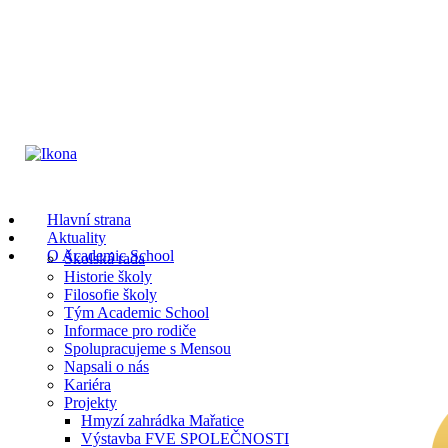
Hlavní strana
Aktuality
O Academic School
Školská rada
Historie školy
Filosofie školy
Tým Academic School
Informace pro rodiče
Spolupracujeme s Mensou
Napsali o nás
Kariéra
Projekty
Hmyzí zahrádka Mařatice
Výstavba FVE SPOLEČNOSTI