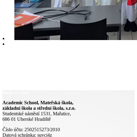
Spojte se s námi
Academic School, Mateřská škola,
základní škola a střední škola, s.r.o.
Studentské náměstí 1531, Mařatice,
686 01 Uherské Hradiště
Číslo účtu: 2502515273/2010
Datová schránka: suvci4z