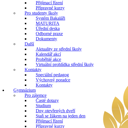
Přijímací řízení
Přípravné kurzy
Pro studenty školy
Systém Bakaláři
MATURITA
Úřední deska
Odborné praxe
Dokumenty
Další
Aktuality ze střední školy
Kalendář akcí
Proběhlé akce
Virtuální prohlídka střední školy
Kontakty
Speciální pedagog
Výchovný poradce
Kontakty
Gymnázium
Pro zájemce
Časté dotazy
Studium
Dny otevřených dveří
Staň se žákem na jeden den
Přijímací řízení
Přípravné kurzy