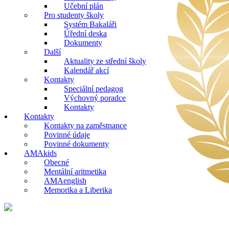
Učební plán
Pro studenty školy
Systém Bakaláři
Úřední deska
Dokumenty
Další
Aktuality ze střední školy
Kalendář akcí
Kontakty
Speciální pedagog
Výchovný poradce
Kontakty
Kontakty
Kontakty na zaměstnance
Povinné údaje
Povinné dokumenty
AMAkids
Obecné
Mentální aritmetika
AMAenglish
Memorika a Liberika