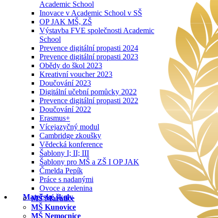
Academic School
Inovace v Academic School v SŠ
OP JAK MŠ, ZŠ
Výstavba FVE společnosti Academic
School
Prevence digitální propasti 2024
Prevence digitální propasti 2023
Obědy do škol 2023
Kreativní voucher 2023
Doučování 2023
Digitální učební pomůcky 2022
Prevence digitální propasti 2022
Doučování 2022
Erasmus+
Vícejazyčný modul
Cambridge zkoušky
Vědecká konference
Šablony I; II; III
Šablony pro MŠ a ZŠ I OP JAK
Čmelda Pepík
Práce s nadanými
Ovoce a zelenina
Mateřské školy
MŠ Mařatice
MŠ Kunovice
MŠ Nemocnice