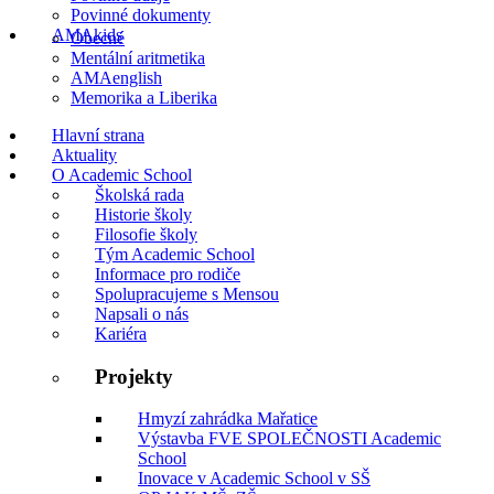
Povinné dokumenty
AMAkids
Obecné
Mentální aritmetika
AMAenglish
Memorika a Liberika
Hlavní strana
Aktuality
O Academic School
Školská rada
Historie školy
Filosofie školy
Tým Academic School
Informace pro rodiče
Spolupracujeme s Mensou
Napsali o nás
Kariéra
Projekty
Hmyzí zahrádka Mařatice
Výstavba FVE SPOLEČNOSTI Academic
School
Inovace v Academic School v SŠ