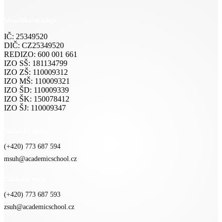
Identifikační údaje
IČ: 25349520
DIČ: CZ25349520
REDIZO: 600 001 661
IZO SŠ: 181134799
IZO ZŠ: 110009312
IZO MŠ: 110009321
IZO ŠD: 110009339
IZO ŠK: 150078412
IZO ŠJ: 110009347
Mateřská škola
(+420) 773 687 594
msuh@academicschool.cz
Základní škola
(+420) 773 687 593
zsuh@academicschool.cz