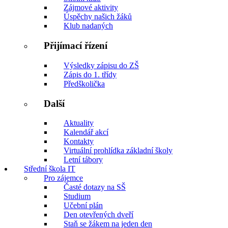
Zájmové aktivity
Úspěchy našich žáků
Klub nadaných
Přijímací řízení
Výsledky zápisu do ZŠ
Zápis do 1. třídy
Předškolička
Další
Aktuality
Kalendář akcí
Kontakty
Virtuální prohlídka základní školy
Letní tábory
Střední škola IT
Pro zájemce
Časté dotazy na SŠ
Studium
Učební plán
Den otevřených dveří
Staň se žákem na jeden den