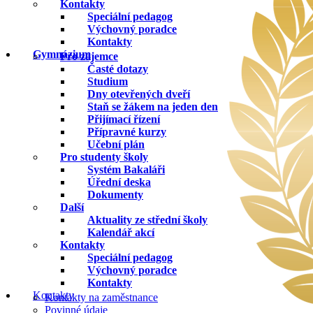
Kontakty
Speciální pedagog
Výchovný poradce
Kontakty
Gymnázium
Pro zájemce
Časté dotazy
Studium
Dny otevřených dveří
Staň se žákem na jeden den
Přijímací řízení
Přípravné kurzy
Učební plán
Pro studenty školy
Systém Bakaláři
Úřední deska
Dokumenty
Další
Aktuality ze střední školy
Kalendář akcí
Kontakty
Speciální pedagog
Výchovný poradce
Kontakty
Kontakty
Kontakty na zaměstnance
Povinné údaje