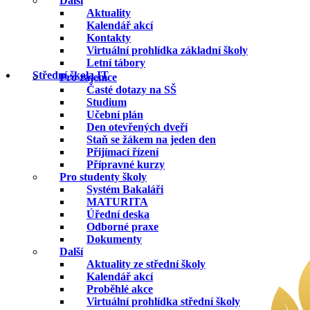
Další
Aktuality
Kalendář akcí
Kontakty
Virtuální prohlídka základní školy
Letní tábory
Střední škola IT
Pro zájemce
Časté dotazy na SŠ
Studium
Učební plán
Den otevřených dveří
Staň se žákem na jeden den
Přijímací řízení
Přípravné kurzy
Pro studenty školy
Systém Bakaláři
MATURITA
Úřední deska
Odborné praxe
Dokumenty
Další
Aktuality ze střední školy
Kalendář akcí
Proběhlé akce
Virtuální prohlídka střední školy