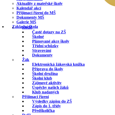
Aktuality z mateřské školy
Kalendář akcí
Přijímací řízení do MŠ
Dokumenty MŠ
Galerie MŠ
Základní škola
Rodič
Časté dotazy na ZŠ
Školné
Plánované akce školy
Třídní schůzky
Stravování
Dokumenty
Žák
Elektronická žákovská knížka
Příprava do školy
Školní družina
Školní klub
Zájmové aktivity
Úspěchy našich žáků
Klub nadaných
Přijímací řízení
Výsledky zápisu do ZŠ
Zápis do 1. třídy
Předškolička