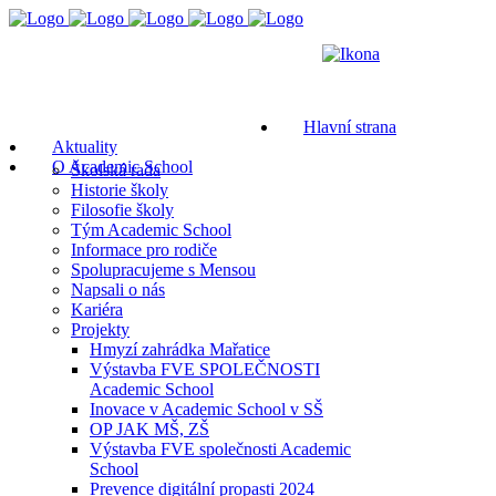
Hlavní strana
Aktuality
O Academic School
Školská rada
Historie školy
Filosofie školy
Tým Academic School
Informace pro rodiče
Spolupracujeme s Mensou
Napsali o nás
Kariéra
Projekty
Hmyzí zahrádka Mařatice
Výstavba FVE SPOLEČNOSTI
Academic School
Inovace v Academic School v SŠ
OP JAK MŠ, ZŠ
Výstavba FVE společnosti Academic
School
Prevence digitální propasti 2024