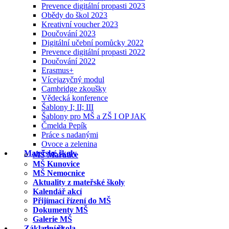
Prevence digitální propasti 2023
Obědy do škol 2023
Kreativní voucher 2023
Doučování 2023
Digitální učební pomůcky 2022
Prevence digitální propasti 2022
Doučování 2022
Erasmus+
Vícejazyčný modul
Cambridge zkoušky
Vědecká konference
Šablony I; II; III
Šablony pro MŠ a ZŠ I OP JAK
Čmelda Pepík
Práce s nadanými
Ovoce a zelenina
Mateřské školy
MŠ Mařatice
MŠ Kunovice
MŠ Nemocnice
Aktuality z mateřské školy
Kalendář akcí
Přijímací řízení do MŠ
Dokumenty MŠ
Galerie MŠ
Základní škola