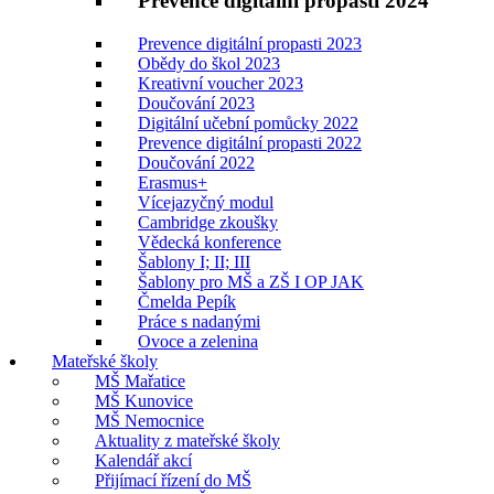
Prevence digitální propasti 2024
Prevence digitální propasti 2023
Obědy do škol 2023
Kreativní voucher 2023
Doučování 2023
Digitální učební pomůcky 2022
Prevence digitální propasti 2022
Doučování 2022
Erasmus+
Vícejazyčný modul
Cambridge zkoušky
Vědecká konference
Šablony I; II; III
Šablony pro MŠ a ZŠ I OP JAK
Čmelda Pepík
Práce s nadanými
Ovoce a zelenina
Mateřské školy
MŠ Mařatice
MŠ Kunovice
MŠ Nemocnice
Aktuality z mateřské školy
Kalendář akcí
Přijímací řízení do MŠ