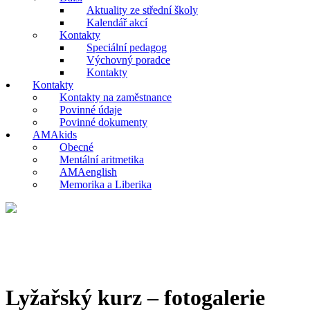
Aktuality ze střední školy
Kalendář akcí
Kontakty
Speciální pedagog
Výchovný poradce
Kontakty
Kontakty
Kontakty na zaměstnance
Povinné údaje
Povinné dokumenty
AMAkids
Obecné
Mentální aritmetika
AMAenglish
Memorika a Liberika
Lyžařský kurz – fotogalerie