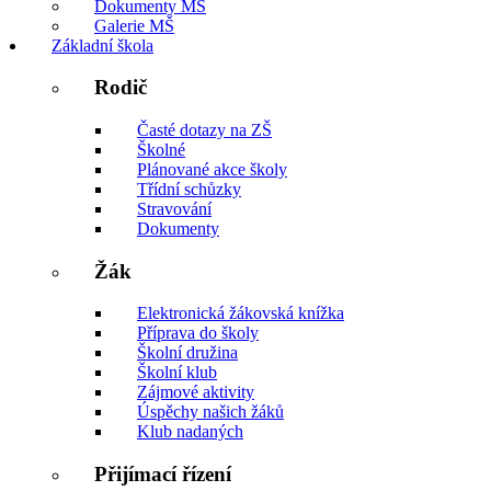
Dokumenty MŠ
Galerie MŠ
Základní škola
Rodič
Časté dotazy na ZŠ
Školné
Plánované akce školy
Třídní schůzky
Stravování
Dokumenty
Žák
Elektronická žákovská knížka
Příprava do školy
Školní družina
Školní klub
Zájmové aktivity
Úspěchy našich žáků
Klub nadaných
Přijímací řízení