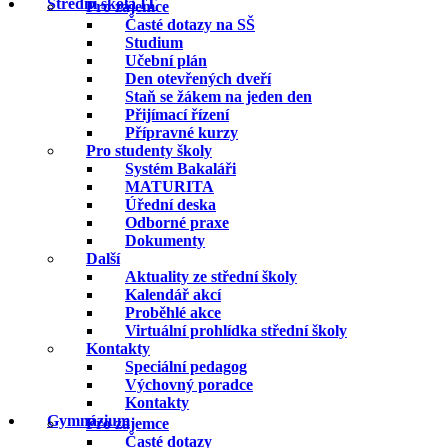
Střední škola IT
Pro zájemce
Časté dotazy na SŠ
Studium
Učební plán
Den otevřených dveří
Staň se žákem na jeden den
Přijímací řízení
Přípravné kurzy
Pro studenty školy
Systém Bakaláři
MATURITA
Úřední deska
Odborné praxe
Dokumenty
Další
Aktuality ze střední školy
Kalendář akcí
Proběhlé akce
Virtuální prohlídka střední školy
Kontakty
Speciální pedagog
Výchovný poradce
Kontakty
Gymnázium
Pro zájemce
Časté dotazy