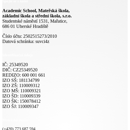
Spojte se s námi
Academic School, Mateřská škola,
základní škola a střední škola, s.r.o.
Studentské náměstí 1531, Mařatice,
686 01 Uherské Hradiště
Číslo účtu: 2502515273/2010
Datová schránka: suvci4z
Identifikační údaje
IČ: 25349520
DIČ: CZ25349520
REDIZO: 600 001 661
IZO SŠ: 181134799
IZO ZŠ: 110009312
IZO MŠ: 110009321
IZO ŠD: 110009339
IZO ŠK: 150078412
IZO ŠJ: 110009347
Mateřská škola
(+420) 773 687 594