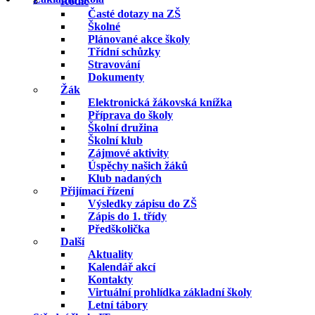
Rodič
Časté dotazy na ZŠ
Školné
Plánované akce školy
Třídní schůzky
Stravování
Dokumenty
Žák
Elektronická žákovská knížka
Příprava do školy
Školní družina
Školní klub
Zájmové aktivity
Úspěchy našich žáků
Klub nadaných
Přijímací řízení
Výsledky zápisu do ZŠ
Zápis do 1. třídy
Předškolička
Další
Aktuality
Kalendář akcí
Kontakty
Virtuální prohlídka základní školy
Letní tábory