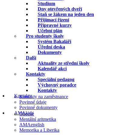
Studium
Dny otevřených dveří
Staň se žákem na jeden den
Přijímací řízení
Přípravné kurzy
Učební plán
Pro studenty školy
Systém Bakaláři
Úřední deska
Dokumenty
Další
Aktuality ze střední školy
Kalendář akcí
Kontakty
Speciální pedagog
Výchovný poradce
Kontakty
Kontakty
Kontakty na zaměstnance
Povinné údaje
Povinné dokumenty
AMAkids
Obecné
Mentální aritmetika
AMAenglish
Memorika a Liberika