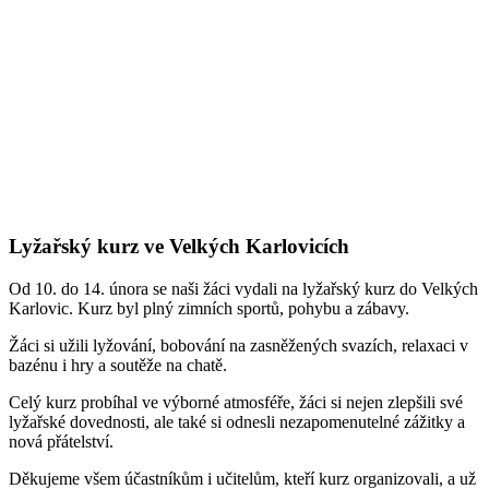
Lyžařský kurz ve Velkých Karlovicích
Od 10. do 14. února se naši žáci vydali na lyžařský kurz do Velkých
Karlovic. Kurz byl plný zimních sportů, pohybu a zábavy.
Žáci si užili lyžování, bobování na zasněžených svazích, relaxaci v
bazénu i hry a soutěže na chatě.
Celý kurz probíhal ve výborné atmosféře, žáci si nejen zlepšili své
lyžařské dovednosti, ale také si odnesli nezapomenutelné zážitky a
nová přátelství.
Děkujeme všem účastníkům i učitelům, kteří kurz organizovali, a už