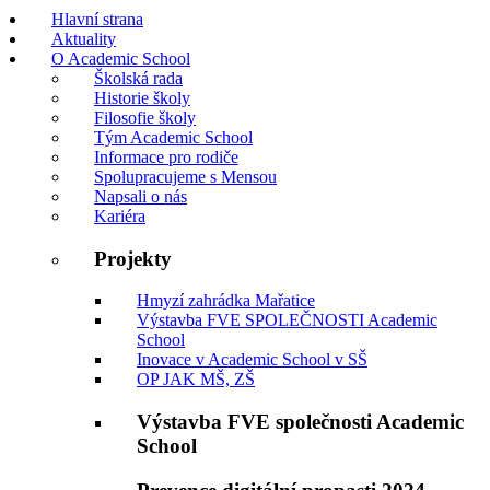
Hlavní strana
Aktuality
O Academic School
Školská rada
Historie školy
Filosofie školy
Tým Academic School
Informace pro rodiče
Spolupracujeme s Mensou
Napsali o nás
Kariéra
Projekty
Hmyzí zahrádka Mařatice
Výstavba FVE SPOLEČNOSTI Academic
School
Inovace v Academic School v SŠ
OP JAK MŠ, ZŠ
Výstavba FVE společnosti Academic
School