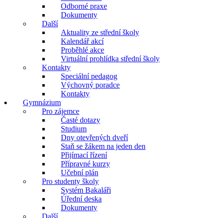
Odborné praxe
Dokumenty
Další
Aktuality ze střední školy
Kalendář akcí
Proběhlé akce
Virtuální prohlídka střední školy
Kontakty
Speciální pedagog
Výchovný poradce
Kontakty
Gymnázium
Pro zájemce
Časté dotazy
Studium
Dny otevřených dveří
Staň se žákem na jeden den
Přijímací řízení
Přípravné kurzy
Učební plán
Pro studenty školy
Systém Bakaláři
Úřední deska
Dokumenty
Další