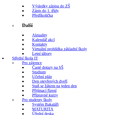
Výsledky zápisu do ZŠ
Zápis do 1. třídy
Předškolička
Další
Aktuality
Kalendář akcí
Kontakty
Virtuální prohlídka základní školy
Letní tábory
Střední škola IT
Pro zájemce
Časté dotazy na SŠ
Studium
Učební plán
Den otevřených dveří
Staň se žákem na jeden den
Přijímací řízení
Přípravné kurzy
Pro studenty školy
Systém Bakaláři
MATURITA
Úřední deska