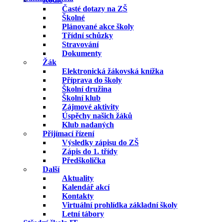
Časté dotazy na ZŠ
Školné
Plánované akce školy
Třídní schůzky
Stravování
Dokumenty
Žák
Elektronická žákovská knížka
Příprava do školy
Školní družina
Školní klub
Zájmové aktivity
Úspěchy našich žáků
Klub nadaných
Přijímací řízení
Výsledky zápisu do ZŠ
Zápis do 1. třídy
Předškolička
Další
Aktuality
Kalendář akcí
Kontakty
Virtuální prohlídka základní školy
Letní tábory