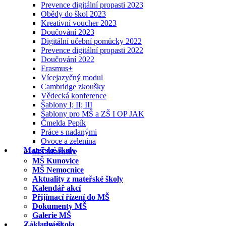
Prevence digitální propasti 2023
Obědy do škol 2023
Kreativní voucher 2023
Doučování 2023
Digitální učební pomůcky 2022
Prevence digitální propasti 2022
Doučování 2022
Erasmus+
Vícejazyčný modul
Cambridge zkoušky
Vědecká konference
Šablony I; II; III
Šablony pro MŠ a ZŠ I OP JAK
Čmelda Pepík
Práce s nadanými
Ovoce a zelenina
Mateřské školy
MŠ Mařatice
MŠ Kunovice
MŠ Nemocnice
Aktuality z mateřské školy
Kalendář akcí
Přijímací řízení do MŠ
Dokumenty MŠ
Galerie MŠ
Základní škola
Rodič