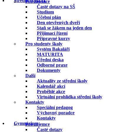
Střední škola IT
Pro zájemce
Časté dotazy na SŠ
Studium
Učební plán
Den otevřených dveří
Staň se žákem na jeden den
Přijímací řízení
Přípravné kurzy
Pro studenty školy
Systém Bakaláři
MATURITA
Úřední deska
Odborné praxe
Dokumenty
Další
Aktuality ze střední školy
Kalendář akcí
Proběhlé akce
Virtuální prohlídka střední školy
Kontakty
Speciální pedagog
Výchovný poradce
Kontakty
Gymnázium
Pro zájemce
Časté dotazy