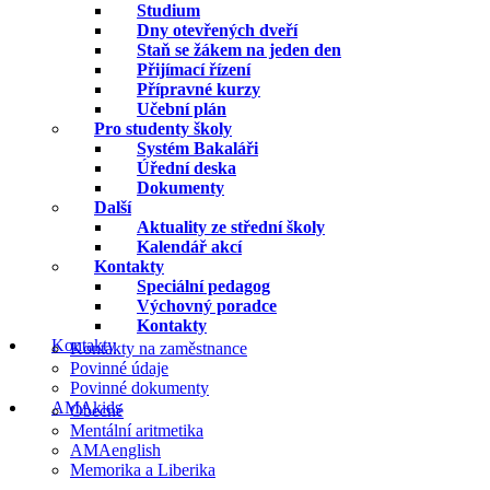
Studium
Dny otevřených dveří
Staň se žákem na jeden den
Přijímací řízení
Přípravné kurzy
Učební plán
Pro studenty školy
Systém Bakaláři
Úřední deska
Dokumenty
Další
Aktuality ze střední školy
Kalendář akcí
Kontakty
Speciální pedagog
Výchovný poradce
Kontakty
Kontakty
Kontakty na zaměstnance
Povinné údaje
Povinné dokumenty
AMAkids
Obecné
Mentální aritmetika
AMAenglish
Memorika a Liberika