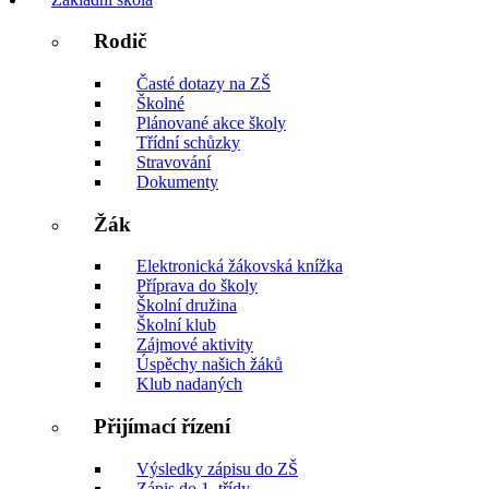
Rodič
Časté dotazy na ZŠ
Školné
Plánované akce školy
Třídní schůzky
Stravování
Dokumenty
Žák
Elektronická žákovská knížka
Příprava do školy
Školní družina
Školní klub
Zájmové aktivity
Úspěchy našich žáků
Klub nadaných
Přijímací řízení
Výsledky zápisu do ZŠ
Zápis do 1. třídy