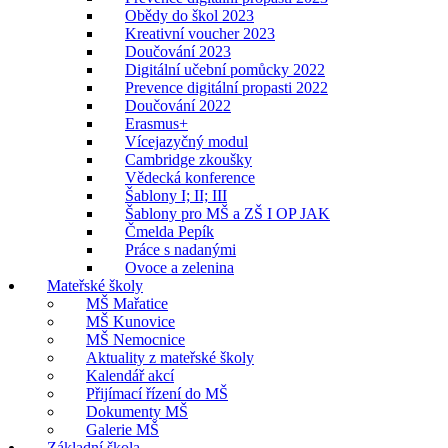
Obědy do škol 2023
Kreativní voucher 2023
Doučování 2023
Digitální učební pomůcky 2022
Prevence digitální propasti 2022
Doučování 2022
Erasmus+
Vícejazyčný modul
Cambridge zkoušky
Vědecká konference
Šablony I; II; III
Šablony pro MŠ a ZŠ I OP JAK
Čmelda Pepík
Práce s nadanými
Ovoce a zelenina
Mateřské školy
MŠ Mařatice
MŠ Kunovice
MŠ Nemocnice
Aktuality z mateřské školy
Kalendář akcí
Přijímací řízení do MŠ
Dokumenty MŠ
Galerie MŠ
Základní škola