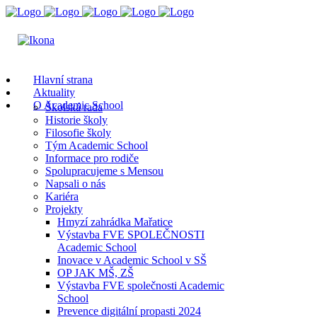
Hlavní strana
Aktuality
O Academic School
Školská rada
Historie školy
Filosofie školy
Tým Academic School
Informace pro rodiče
Spolupracujeme s Mensou
Napsali o nás
Kariéra
Projekty
Hmyzí zahrádka Mařatice
Výstavba FVE SPOLEČNOSTI
Academic School
Inovace v Academic School v SŠ
OP JAK MŠ, ZŠ
Výstavba FVE společnosti Academic
School
Prevence digitální propasti 2024