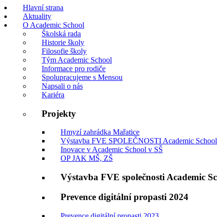
Hlavní strana
Aktuality
O Academic School
Školská rada
Historie školy
Filosofie školy
Tým Academic School
Informace pro rodiče
Spolupracujeme s Mensou
Napsali o nás
Kariéra
Projekty
Hmyzí zahrádka Mařatice
Výstavba FVE SPOLEČNOSTI Academic School
Inovace v Academic School v SŠ
OP JAK MŠ, ZŠ
Výstavba FVE společnosti Academic S
Prevence digitální propasti 2024
Prevence digitální propasti 2023