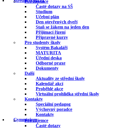
Střední škola IT
Pro zájemce
Časté dotazy na SŠ
Studium
Učební plán
Den otevřených dveří
Staň se žákem na jeden den
Přijímací řízení
Přípravné kurzy
Pro studenty školy
Systém Bakaláři
MATURITA
Úřední deska
Odborné praxe
Dokumenty
Další
Aktuality ze střední školy
Kalendář akcí
Proběhlé akce
Virtuální prohlídka střední školy
Kontakty
Speciální pedagog
Výchovný poradce
Kontakty
Gymnázium
Pro zájemce
Časté dotazy