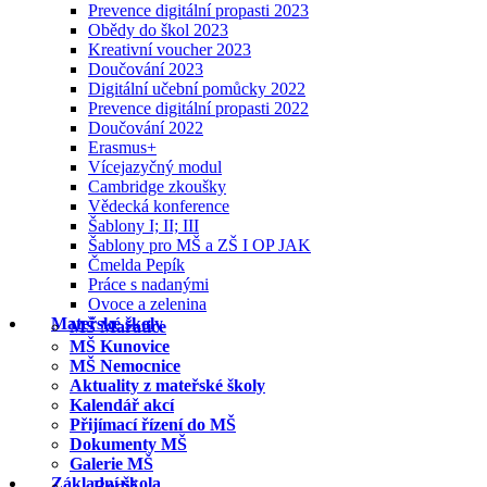
Prevence digitální propasti 2023
Obědy do škol 2023
Kreativní voucher 2023
Doučování 2023
Digitální učební pomůcky 2022
Prevence digitální propasti 2022
Doučování 2022
Erasmus+
Vícejazyčný modul
Cambridge zkoušky
Vědecká konference
Šablony I; II; III
Šablony pro MŠ a ZŠ I OP JAK
Čmelda Pepík
Práce s nadanými
Ovoce a zelenina
Mateřské školy
MŠ Mařatice
MŠ Kunovice
MŠ Nemocnice
Aktuality z mateřské školy
Kalendář akcí
Přijímací řízení do MŠ
Dokumenty MŠ
Galerie MŠ
Základní škola
Rodič