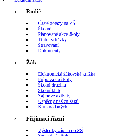
Rodič
Časté dotazy na ZŠ
Školné
Plánované akce školy
Třídní schůzky
Stravování
Dokumenty
Žák
Elektronická žákovská knížka
Příprava do školy
Školní družina
Školní klub
Zájmové aktivity
Úspěchy našich žáků
Klub nadaných
Přijímací řízení
Výsledky zápisu do ZŠ
Zápis do 1. třídy