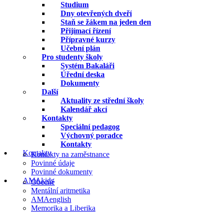
Studium
Dny otevřených dveří
Staň se žákem na jeden den
Přijímací řízení
Přípravné kurzy
Učební plán
Pro studenty školy
Systém Bakaláři
Úřední deska
Dokumenty
Další
Aktuality ze střední školy
Kalendář akcí
Kontakty
Speciální pedagog
Výchovný poradce
Kontakty
Kontakty
Kontakty na zaměstnance
Povinné údaje
Povinné dokumenty
AMAkids
Obecné
Mentální aritmetika
AMAenglish
Memorika a Liberika