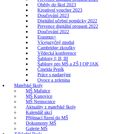
Obědy do škol 2023
Kreativní voucher 2023
Doučování 2023
Digitální učební pomůcky 2022
Prevence digitální propasti 2022
Doučování 2022
Erasmus+
Vícejazyčný modul
Cambridge zkoušky
Vědecká konference
Šablony I; II; III
Šablony pro MŠ a ZŠ I OP JAK
Čmelda Pepík
Práce s nadanými
Ovoce a zelenina
Mateřské školy
MŠ Mařatice
MŠ Kunovice
MŠ Nemocnice
Aktuality z mateřské školy
Kalendář akcí
Přijímací řízení do MŠ
Dokumenty MŠ
Galerie MŠ
Základní škola