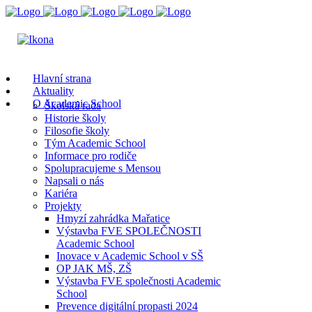
Hlavní strana
Aktuality
O Academic School
Školská rada
Historie školy
Filosofie školy
Tým Academic School
Informace pro rodiče
Spolupracujeme s Mensou
Napsali o nás
Kariéra
Projekty
Hmyzí zahrádka Mařatice
Výstavba FVE SPOLEČNOSTI
Academic School
Inovace v Academic School v SŠ
OP JAK MŠ, ZŠ
Výstavba FVE společnosti Academic
School
Prevence digitální propasti 2024