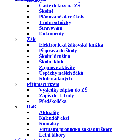
Časté dotazy na ZŠ
Školné
Plánované akce školy
Třídní schůzky
Stravování
Dokumenty
Žák
Elektronická žákovská knížka
Příprava do školy
Školní družina
Školní klub
Zájmové aktivity
Úspěchy našich žáků
Klub nadaných
Přijímací řízení
Výsledky zápisu do ZŠ
Zápis do 1. třídy
Předškolička
Další
Aktuality
Kalendář akcí
Kontakty
Virtuální prohlídka základní školy
Letní tábory