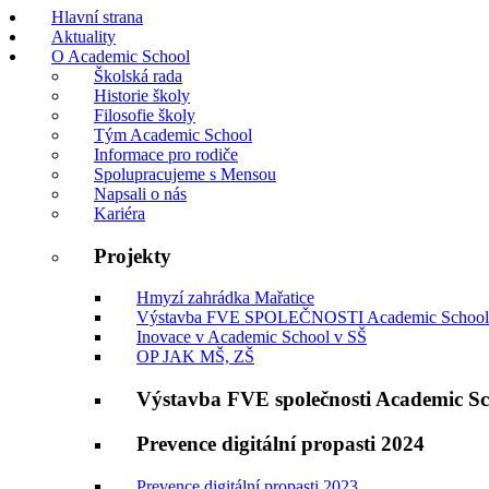
Hlavní strana
Aktuality
O Academic School
Školská rada
Historie školy
Filosofie školy
Tým Academic School
Informace pro rodiče
Spolupracujeme s Mensou
Napsali o nás
Kariéra
Projekty
Hmyzí zahrádka Mařatice
Výstavba FVE SPOLEČNOSTI Academic School
Inovace v Academic School v SŠ
OP JAK MŠ, ZŠ
Výstavba FVE společnosti Academic S
Prevence digitální propasti 2024
Prevence digitální propasti 2023