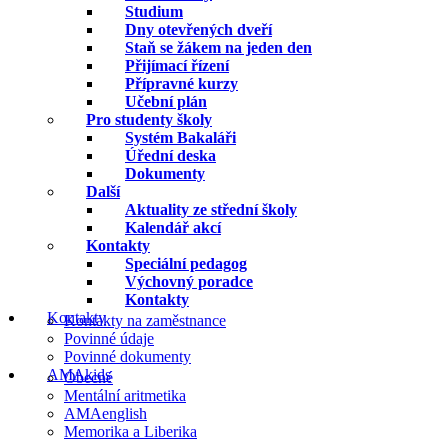
Studium
Dny otevřených dveří
Staň se žákem na jeden den
Přijímací řízení
Přípravné kurzy
Učební plán
Pro studenty školy
Systém Bakaláři
Úřední deska
Dokumenty
Další
Aktuality ze střední školy
Kalendář akcí
Kontakty
Speciální pedagog
Výchovný poradce
Kontakty
Kontakty
Kontakty na zaměstnance
Povinné údaje
Povinné dokumenty
AMAkids
Obecné
Mentální aritmetika
AMAenglish
Memorika a Liberika