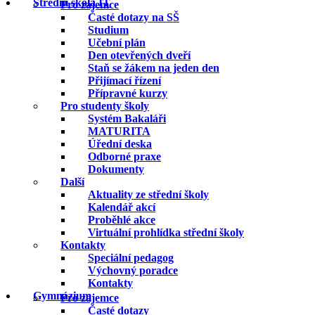
Střední škola IT
Pro zájemce
Časté dotazy na SŠ
Studium
Učební plán
Den otevřených dveří
Staň se žákem na jeden den
Přijímací řízení
Přípravné kurzy
Pro studenty školy
Systém Bakaláři
MATURITA
Úřední deska
Odborné praxe
Dokumenty
Další
Aktuality ze střední školy
Kalendář akcí
Proběhlé akce
Virtuální prohlídka střední školy
Kontakty
Speciální pedagog
Výchovný poradce
Kontakty
Gymnázium
Pro zájemce
Časté dotazy