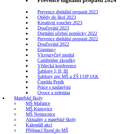
Prevence digitální propasti 2024
Prevence digitální propasti 2023
Obědy do škol 2023
Kreativní voucher 2023
Doučování 2023
Digitální učební pomůcky 2022
Prevence digitální propasti 2022
Doučování 2022
Erasmus+
Vícejazyčný modul
Cambridge zkoušky
Vědecká konference
Šablony I; II; III
Šablony pro MŠ a ZŠ I OP JAK
Čmelda Pepík
Práce s nadanými
Ovoce a zelenina
Mateřské školy
MŠ Mařatice
MŠ Kunovice
MŠ Nemocnice
Aktuality z mateřské školy
Kalendář akcí
Přijímací řízení do MŠ