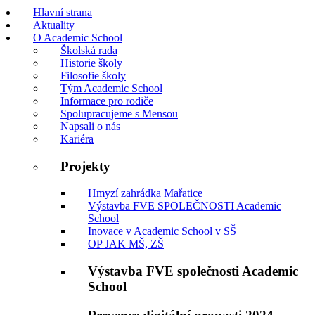
Hlavní strana
Aktuality
O Academic School
Školská rada
Historie školy
Filosofie školy
Tým Academic School
Informace pro rodiče
Spolupracujeme s Mensou
Napsali o nás
Kariéra
Projekty
Hmyzí zahrádka Mařatice
Výstavba FVE SPOLEČNOSTI Academic
School
Inovace v Academic School v SŠ
OP JAK MŠ, ZŠ
Výstavba FVE společnosti Academic
School