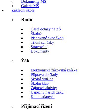
Dokumenty MŠ
Galerie MŠ
Základní škola
Rodič
Časté dotazy na ZŠ
Školné
Plánované akce školy
Třídní schůzky
Stravování
Dokumenty
Žák
Elektronická žákovská knížka
Příprava do školy
Školní družina
Školní klub
Zájmové aktivity
Úspěchy našich žáků
Klub nadaných
Přijímací řízení