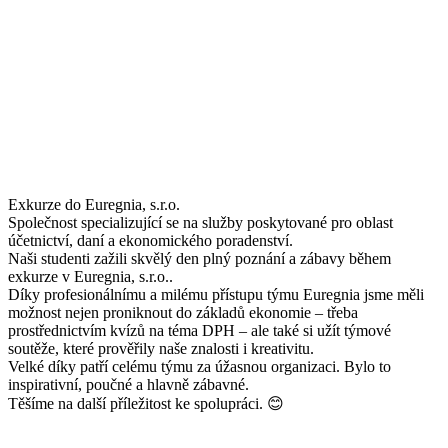
Exkurze do Euregnia, s.r.o.
Společnost specializující se na služby poskytované pro oblast
účetnictví, daní a ekonomického poradenství.
Naši studenti zažili skvělý den plný poznání a zábavy během
exkurze v Euregnia, s.r.o..
Díky profesionálnímu a milému přístupu týmu Euregnia jsme měli
možnost nejen proniknout do základů ekonomie – třeba
prostřednictvím kvízů na téma DPH – ale také si užít týmové
soutěže, které prověřily naše znalosti i kreativitu.
Velké díky patří celému týmu za úžasnou organizaci. Bylo to
inspirativní, poučné a hlavně zábavné.
Těšíme na další příležitost ke spolupráci. 😊