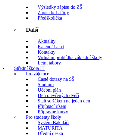
Výsledky zápisu do ZŠ
Zápis do 1. třídy
Předškolička
Další
Aktuality
Kalendář akcí
Kontakty
Virtuální prohlídka základní školy
Letní tábory
Střední škola IT
Pro zájemce
Časté dotazy na SŠ
Studium
Učební plán
Den otevřených dveří
Staň se žákem na jeden den
Přijímací řízení
Přípravné kurzy
Pro studenty školy
Systém Bakaláři
MATURITA
Úřední deska