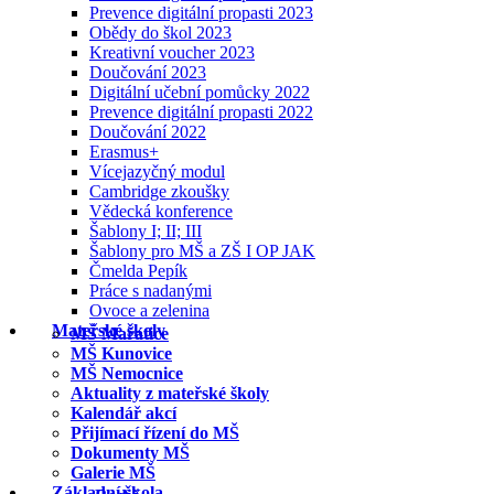
Prevence digitální propasti 2023
Obědy do škol 2023
Kreativní voucher 2023
Doučování 2023
Digitální učební pomůcky 2022
Prevence digitální propasti 2022
Doučování 2022
Erasmus+
Vícejazyčný modul
Cambridge zkoušky
Vědecká konference
Šablony I; II; III
Šablony pro MŠ a ZŠ I OP JAK
Čmelda Pepík
Práce s nadanými
Ovoce a zelenina
Mateřské školy
MŠ Mařatice
MŠ Kunovice
MŠ Nemocnice
Aktuality z mateřské školy
Kalendář akcí
Přijímací řízení do MŠ
Dokumenty MŠ
Galerie MŠ
Základní škola