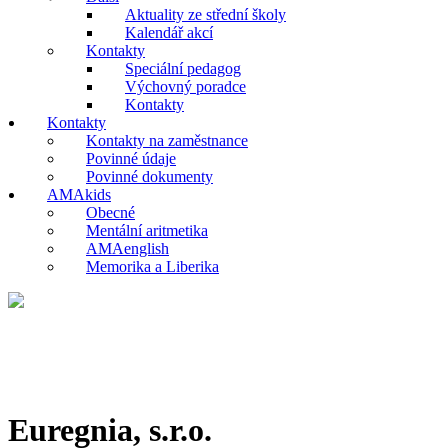
Aktuality ze střední školy
Kalendář akcí
Kontakty
Speciální pedagog
Výchovný poradce
Kontakty
Kontakty
Kontakty na zaměstnance
Povinné údaje
Povinné dokumenty
AMAkids
Obecné
Mentální aritmetika
AMAenglish
Memorika a Liberika
Euregnia, s.r.o.