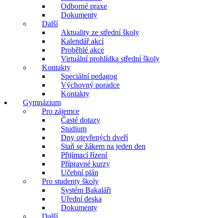
Odborné praxe
Dokumenty
Další
Aktuality ze střední školy
Kalendář akcí
Proběhlé akce
Virtuální prohlídka střední školy
Kontakty
Speciální pedagog
Výchovný poradce
Kontakty
Gymnázium
Pro zájemce
Časté dotazy
Studium
Dny otevřených dveří
Staň se žákem na jeden den
Přijímací řízení
Přípravné kurzy
Učební plán
Pro studenty školy
Systém Bakaláři
Úřední deska
Dokumenty
Další