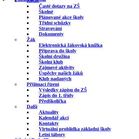
Rodič
Časté dotazy na ZŠ
Školné
Plánované akce školy
Třídní schůzky
Stravování
Dokumenty
Žák
Elektronická žákovská knížka
Příprava do školy
Školní družina
Školní klub
Zájmové aktivity
Úspěchy našich žáků
Klub nadaných
Přijímací řízení
Výsledky zápisu do ZŠ
Zápis do 1. třídy
Předškolička
Další
Aktuality
Kalendář akcí
Kontakty
Virtuální prohlídka základní školy
Letní tábory