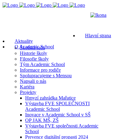
Hlavní strana
Aktuality
O Academic School
Školská rada
Historie školy
Filosofie školy
Tým Academic School
Informace pro rodiče
Spolupracujeme s Mensou
Napsali o nás
Kariéra
Projekty
Hmyzí zahrádka Mařatice
Výstavba FVE SPOLEČNOSTI
Academic School
Inovace v Academic School v SŠ
OP JAK MŠ, ZŠ
Výstavba FVE společnosti Academic
School
Prevence digitální propasti 2024