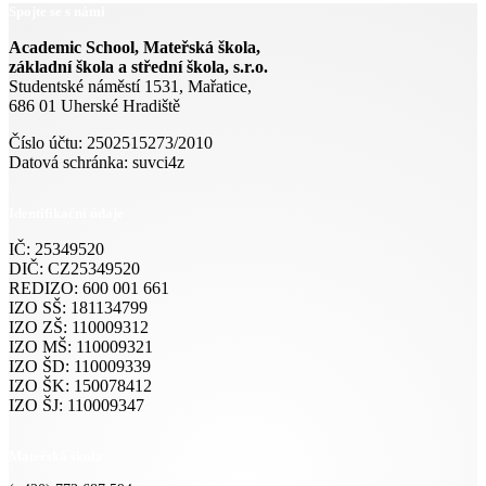
Spojte se s námi
Academic School, Mateřská škola,
základní škola a střední škola, s.r.o.
Studentské náměstí 1531, Mařatice,
686 01 Uherské Hradiště
Číslo účtu: 2502515273/2010
Datová schránka: suvci4z
Identifikační údaje
IČ: 25349520
DIČ: CZ25349520
REDIZO: 600 001 661
IZO SŠ: 181134799
IZO ZŠ: 110009312
IZO MŠ: 110009321
IZO ŠD: 110009339
IZO ŠK: 150078412
IZO ŠJ: 110009347
Mateřská škola