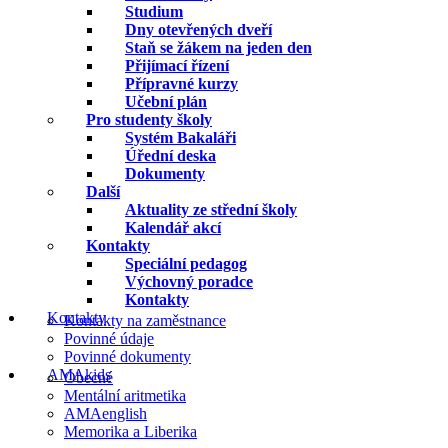
Studium
Dny otevřených dveří
Staň se žákem na jeden den
Přijímací řízení
Přípravné kurzy
Učební plán
Pro studenty školy
Systém Bakaláři
Úřední deska
Dokumenty
Další
Aktuality ze střední školy
Kalendář akcí
Kontakty
Speciální pedagog
Výchovný poradce
Kontakty
Kontakty
Kontakty na zaměstnance
Povinné údaje
Povinné dokumenty
AMAkids
Obecné
Mentální aritmetika
AMAenglish
Memorika a Liberika