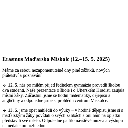
Erasmus Maďarsko Miskolc
(12.–15. 5. 2025)
Máme za sebou nezapomenutelné dny plné zážitků, nových
přátelství a poznávání.
🔹
12. 5.
nás po milém přijetí ředitelem gymnázia provedli školou
dva studenti. Naše prezentace o škole i o Uherském Hradišti zaujala
místní žáky. Zúčastnili jsme se hodin matematiky, dějepisu a
angličtiny a odpoledne jsme si prohlédli centrum Miskolce.
🔹
13. 5.
jsme opět nahlédli do výuky – v hodině dějepisu jsme si s
maďarskými žáky povídali o svých zálibách a oni nám na oplátku
představili své město. Odpoledne patřilo návštěvě muzea a výstupu
na nedalekou rozhlednu.