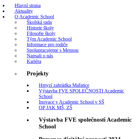
Hlavní strana
Aktuality
O Academic School
Školská rada
Historie školy
Filosofie školy
Tým Academic School
Informace pro rodiče
Spolupracujeme s Mensou
Napsali o nás
Kariéra
Projekty
Hmyzí zahrádka Mařatice
Výstavba FVE SPOLEČNOSTI Academic
School
Inovace v Academic School v SŠ
OP JAK MŠ, ZŠ
Výstavba FVE společnosti Academic
School