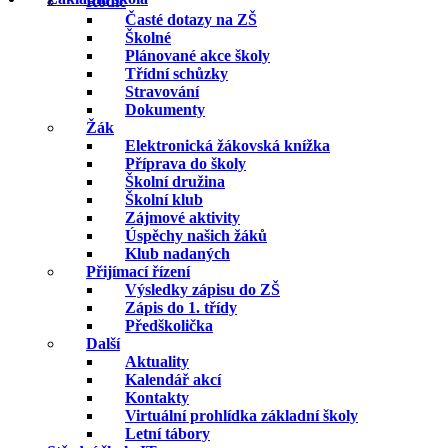
Rodič
Časté dotazy na ZŠ
Školné
Plánované akce školy
Třídní schůzky
Stravování
Dokumenty
Žák
Elektronická žákovská knížka
Příprava do školy
Školní družina
Školní klub
Zájmové aktivity
Úspěchy našich žáků
Klub nadaných
Přijímací řízení
Výsledky zápisu do ZŠ
Zápis do 1. třídy
Předškolička
Další
Aktuality
Kalendář akcí
Kontakty
Virtuální prohlídka základní školy
Letní tábory