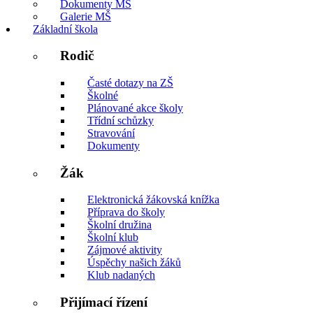
Dokumenty MŠ
Galerie MŠ
Základní škola
Rodič
Časté dotazy na ZŠ
Školné
Plánované akce školy
Třídní schůzky
Stravování
Dokumenty
Žák
Elektronická žákovská knížka
Příprava do školy
Školní družina
Školní klub
Zájmové aktivity
Úspěchy našich žáků
Klub nadaných
Přijímací řízení