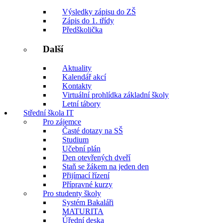
Výsledky zápisu do ZŠ
Zápis do 1. třídy
Předškolička
Další
Aktuality
Kalendář akcí
Kontakty
Virtuální prohlídka základní školy
Letní tábory
Střední škola IT
Pro zájemce
Časté dotazy na SŠ
Studium
Učební plán
Den otevřených dveří
Staň se žákem na jeden den
Přijímací řízení
Přípravné kurzy
Pro studenty školy
Systém Bakaláři
MATURITA
Úřední deska