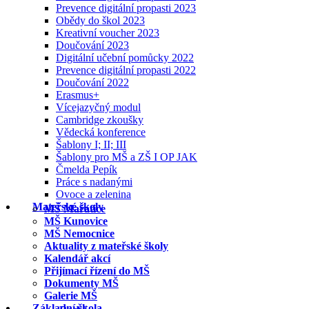
Prevence digitální propasti 2023
Obědy do škol 2023
Kreativní voucher 2023
Doučování 2023
Digitální učební pomůcky 2022
Prevence digitální propasti 2022
Doučování 2022
Erasmus+
Vícejazyčný modul
Cambridge zkoušky
Vědecká konference
Šablony I; II; III
Šablony pro MŠ a ZŠ I OP JAK
Čmelda Pepík
Práce s nadanými
Ovoce a zelenina
Mateřské školy
MŠ Mařatice
MŠ Kunovice
MŠ Nemocnice
Aktuality z mateřské školy
Kalendář akcí
Přijímací řízení do MŠ
Dokumenty MŠ
Galerie MŠ
Základní škola