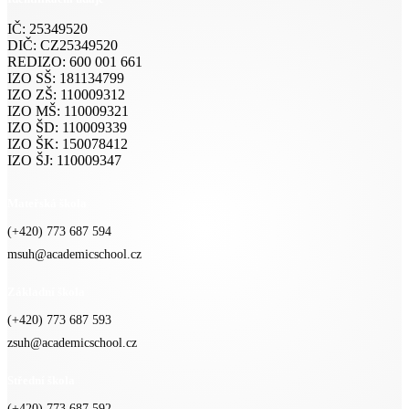
IČ: 25349520
DIČ: CZ25349520
REDIZO: 600 001 661
IZO SŠ: 181134799
IZO ZŠ: 110009312
IZO MŠ: 110009321
IZO ŠD: 110009339
IZO ŠK: 150078412
IZO ŠJ: 110009347
Mateřská škola
(+420) 773 687 594
msuh@academicschool.cz
Základní škola
(+420) 773 687 593
zsuh@academicschool.cz
Střední škola
(+420) 773 687 592