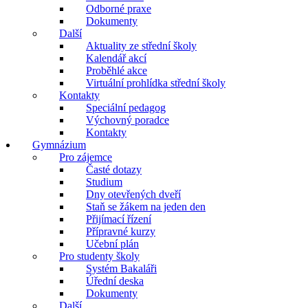
Odborné praxe
Dokumenty
Další
Aktuality ze střední školy
Kalendář akcí
Proběhlé akce
Virtuální prohlídka střední školy
Kontakty
Speciální pedagog
Výchovný poradce
Kontakty
Gymnázium
Pro zájemce
Časté dotazy
Studium
Dny otevřených dveří
Staň se žákem na jeden den
Přijímací řízení
Přípravné kurzy
Učební plán
Pro studenty školy
Systém Bakaláři
Úřední deska
Dokumenty
Další