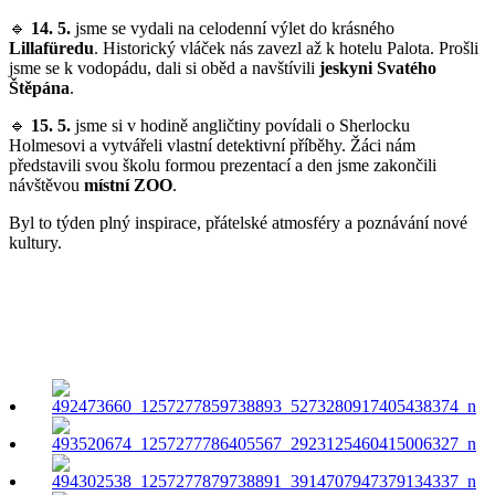
🔹
14. 5.
jsme se vydali na celodenní výlet do krásného
Lillafüredu
. Historický vláček nás zavezl až k hotelu Palota. Prošli
jsme se k vodopádu, dali si oběd a navštívili
jeskyni Svatého
Štěpána
.
🔹
15. 5.
jsme si v hodině angličtiny povídali o Sherlocku
Holmesovi a vytvářeli vlastní detektivní příběhy. Žáci nám
představili svou školu formou prezentací a den jsme zakončili
návštěvou
místní ZOO
.
Byl to týden plný inspirace, přátelské atmosféry a poznávání nové
kultury.