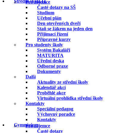
Střední škola IT
Pro zájemce
Časté dotazy na SŠ
Studium
Učební plán
Den otevřených dveří
Staň se žákem na jeden den
Přijímací řízení
Přípravné kurzy
Pro studenty školy
Systém Bakaláři
MATURITA
Úřední deska
Odborné praxe
Dokumenty
Další
Aktuality ze střední školy
Kalendář akcí
Proběhlé akce
Virtuální prohlídka střední školy
Kontakty
Speciální pedagog
Výchovný poradce
Kontakty
Gymnázium
Pro zájemce
Časté dotazy