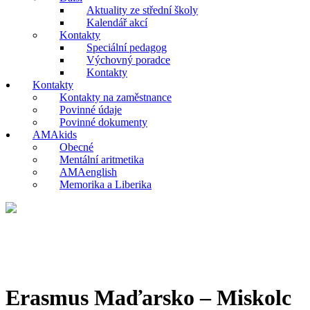
Aktuality ze střední školy
Kalendář akcí
Kontakty
Speciální pedagog
Výchovný poradce
Kontakty
Kontakty
Kontakty na zaměstnance
Povinné údaje
Povinné dokumenty
AMAkids
Obecné
Mentální aritmetika
AMAenglish
Memorika a Liberika
Erasmus Maďarsko – Miskolc