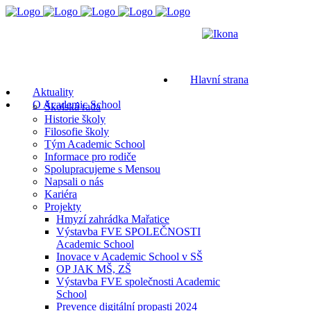
Hlavní strana
Aktuality
O Academic School
Školská rada
Historie školy
Filosofie školy
Tým Academic School
Informace pro rodiče
Spolupracujeme s Mensou
Napsali o nás
Kariéra
Projekty
Hmyzí zahrádka Mařatice
Výstavba FVE SPOLEČNOSTI
Academic School
Inovace v Academic School v SŠ
OP JAK MŠ, ZŠ
Výstavba FVE společnosti Academic
School
Prevence digitální propasti 2024