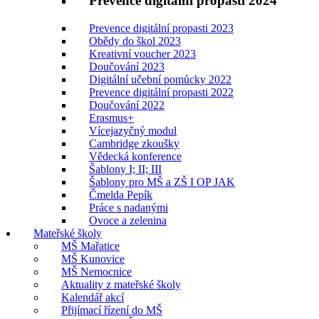
Prevence digitální propasti 2024
Prevence digitální propasti 2023
Obědy do škol 2023
Kreativní voucher 2023
Doučování 2023
Digitální učební pomůcky 2022
Prevence digitální propasti 2022
Doučování 2022
Erasmus+
Vícejazyčný modul
Cambridge zkoušky
Vědecká konference
Šablony I; II; III
Šablony pro MŠ a ZŠ I OP JAK
Čmelda Pepík
Práce s nadanými
Ovoce a zelenina
Mateřské školy
MŠ Mařatice
MŠ Kunovice
MŠ Nemocnice
Aktuality z mateřské školy
Kalendář akcí
Přijímací řízení do MŠ