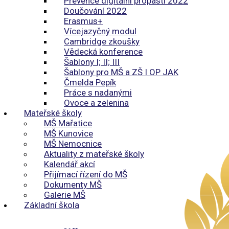
Prevence digitální propasti 2022
Doučování 2022
Erasmus+
Vícejazyčný modul
Cambridge zkoušky
Vědecká konference
Šablony I; II; III
Šablony pro MŠ a ZŠ I OP JAK
Čmelda Pepík
Práce s nadanými
Ovoce a zelenina
Mateřské školy
MŠ Mařatice
MŠ Kunovice
MŠ Nemocnice
Aktuality z mateřské školy
Kalendář akcí
Přijímací řízení do MŠ
Dokumenty MŠ
Galerie MŠ
Základní škola