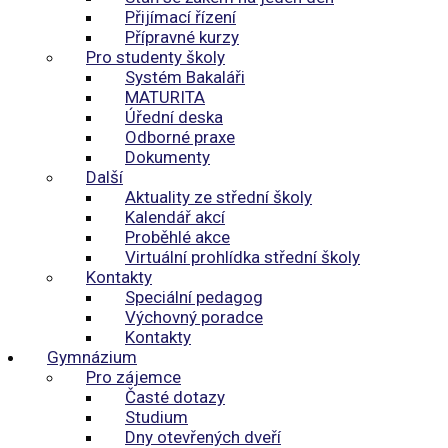
Přijímací řízení
Přípravné kurzy
Pro studenty školy
Systém Bakaláři
MATURITA
Úřední deska
Odborné praxe
Dokumenty
Další
Aktuality ze střední školy
Kalendář akcí
Proběhlé akce
Virtuální prohlídka střední školy
Kontakty
Speciální pedagog
Výchovný poradce
Kontakty
Gymnázium
Pro zájemce
Časté dotazy
Studium
Dny otevřených dveří