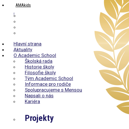
AMAkids
Obecné
Mentální aritmetika
AMAenglish
Memorika a Liberika
Hlavní strana
Aktuality
O Academic School
Školská rada
Historie školy
Filosofie školy
Tým Academic School
Informace pro rodiče
Spolupracujeme s Mensou
Napsali o nás
Kariéra
Projekty