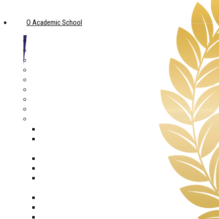
O Academic School
Školská rada
Historie školy
Filosofie školy
Tým Academic School
Informace pro rodiče
Spolupracujeme s Mensou
Napsali o nás
Kariéra
Projekty
Hmyzí zahrádka Mařatice
Výstavba FVE SPOLEČNOSTI Academic
School
Inovace v Academic School v SŠ
OP JAK MŠ, ZŠ
Výstavba FVE společnosti Academic
School
Prevence digitální propasti 2024
Prevence digitální propasti 2023
Obědy do škol 2023