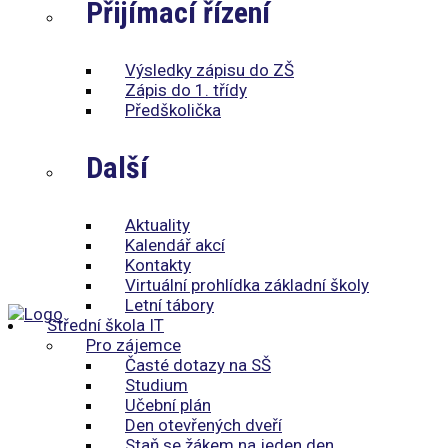
Přijímací řízení
Výsledky zápisu do ZŠ
Zápis do 1. třídy
Předškolička
Další
Aktuality
Kalendář akcí
Kontakty
Virtuální prohlídka základní školy
Letní tábory
Střední škola IT
Pro zájemce
Časté dotazy na SŠ
Studium
Učební plán
Den otevřených dveří
Staň se žákem na jeden den