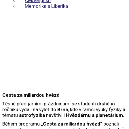
AMAenglish
Memorika a Liberika
CESTA ZA MILIARDOU HVĚZD
Cesta za miliardou hvězd
Těsně před jarními prázdninami se studenti druhého
ročníku vydali na výlet do
Brna
, kde v rámci výuky fyziky a
tématu
astrofyzika
navštívili
Hvězdárnu a planetárium.
Během programu
„Cesta za miliardou hvězd“
poznali