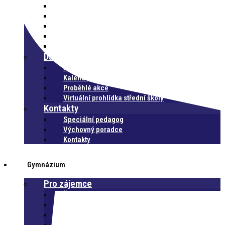
Systém Bakaláři
MATURITA
Úřední deska
Odborné praxe
Dokumenty
Další
Aktuality ze střední školy
Kalendář akcí
Proběhlé akce
Virtuální prohlídka střední školy
Kontakty
Speciální pedagog
Výchovný poradce
Kontakty
Gymnázium
Pro zájemce
Časté dotazy
Studium
Dny otevřených dveří