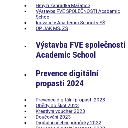
Hmyzí zahrádka Mařatice
Výstavba FVE SPOLEČNOSTI Academic
School
Inovace v Academic School v SŠ
OP JAK MŠ, ZŠ
Výstavba FVE společnosti
Academic School
Prevence digitální
propasti 2024
Prevence digitální propasti 2023
Obědy do škol 2023
Kreativní voucher 2023
Doučování 2023
Digitální učební pomůcky 2022