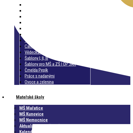
Kreativní voucher 2023
Doučování 2023
Digitální učební pomůcky 2022
Prevence digitální propasti 2022
Doučování 2022
Erasmus+
Vícejazyčný modul
Cambridge zkoušky
Vědecká konference
Šablony I; II; III
Šablony pro MŠ a ZŠ I OP JAK
Čmelda Pepík
Práce s nadanými
Ovoce a zelenina
Mateřské školy
MŠ Mařatice
MŠ Kunovice
MŠ Nemocnice
Aktuality z mateřské školy
Kalendář akcí