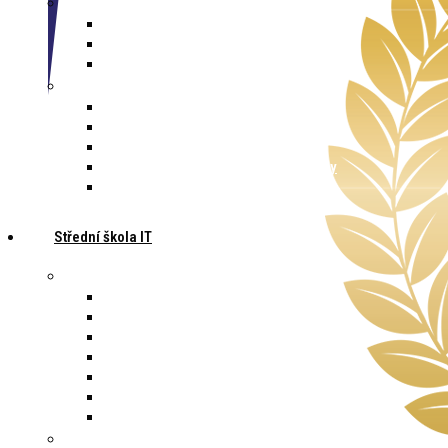
Přijímací řízení
Výsledky zápisu do ZŠ
Zápis do 1. třídy
Předškolička
Další
Aktuality
Kalendář akcí
Kontakty
Virtuální prohlídka základní školy
Letní tábory
Střední škola IT
Pro zájemce
Časté dotazy na SŠ
Studium
Učební plán
Den otevřených dveří
Staň se žákem na jeden den
Přijímací řízení
Přípravné kurzy
Pro studenty školy