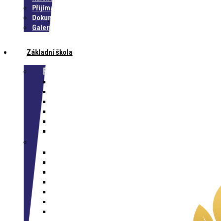
Přijímací řízení do MŠ
Dokumenty MŠ
Galerie MŠ
Základní škola
Rodič
Časté dotazy na ZŠ
Školné
Plánované akce školy
Třídní schůzky
Stravování
Dokumenty
Žák
Elektronická žákovská knížka
Příprava do školy
Školní družina
Školní klub
Zájmové aktivity
Úspěchy našich žáků
Klub nadaných