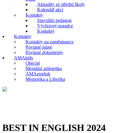
Aktuality ze střední školy
Kalendář akcí
Kontakty
Speciální pedagog
Výchovný poradce
Kontakty
Kontakty
Kontakty na zaměstnance
Povinné údaje
Povinné dokumenty
AMAkids
Obecné
Mentální aritmetika
AMAenglish
Memorika a Liberika
BEST IN ENGLISH 2024