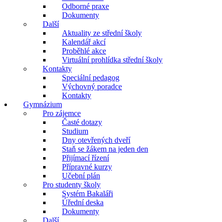
Odborné praxe
Dokumenty
Další
Aktuality ze střední školy
Kalendář akcí
Proběhlé akce
Virtuální prohlídka střední školy
Kontakty
Speciální pedagog
Výchovný poradce
Kontakty
Gymnázium
Pro zájemce
Časté dotazy
Studium
Dny otevřených dveří
Staň se žákem na jeden den
Přijímací řízení
Přípravné kurzy
Učební plán
Pro studenty školy
Systém Bakaláři
Úřední deska
Dokumenty
Další