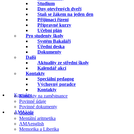
Studium
Dny otevřených dveří
Staň se žákem na jeden den
Přijímací řízení
Přípravné kurzy
Učební plán
Pro studenty školy
Systém Bakaláři
Úřední deska
Dokumenty
Další
Aktuality ze střední školy
Kalendář akcí
Kontakty
Speciální pedagog
Výchovný poradce
Kontakty
Kontakty
Kontakty na zaměstnance
Povinné údaje
Povinné dokumenty
AMAkids
Obecné
Mentální aritmetika
AMAenglish
Memorika a Liberika