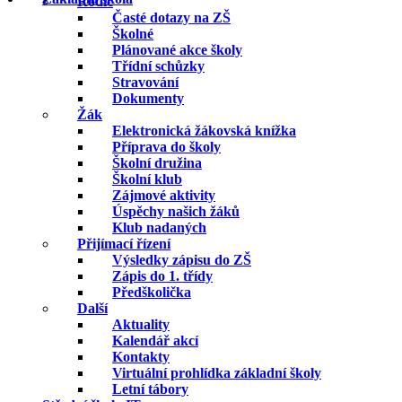
Rodič
Časté dotazy na ZŠ
Školné
Plánované akce školy
Třídní schůzky
Stravování
Dokumenty
Žák
Elektronická žákovská knížka
Příprava do školy
Školní družina
Školní klub
Zájmové aktivity
Úspěchy našich žáků
Klub nadaných
Přijímací řízení
Výsledky zápisu do ZŠ
Zápis do 1. třídy
Předškolička
Další
Aktuality
Kalendář akcí
Kontakty
Virtuální prohlídka základní školy
Letní tábory