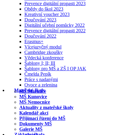
Prevence digitální propasti 2023
Obědy do škol 2023
Kreativní voucher 2023
Doučování 2023
Digitální učební pomůcky 2022
Prevence digitální propasti 2022
Doučování 2022
Erasmus+
Vícejazyčný modul
Cambridge zkoušky
Vědecká konference
Šablony I; II; III
Šablony pro MŠ a ZŠ I OP JAK
Čmelda Pepík
Práce s nadanými
Ovoce a zelenina
Mateřské školy
MŠ Mařatice
MŠ Kunovice
MŠ Nemocnice
Aktuality z mateřské školy
Kalendář akcí
Přijímací řízení do MŠ
Dokumenty MŠ
Galerie MŠ
Základní škola