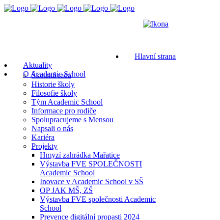
Hlavní strana
Aktuality
O Academic School
Školská rada
Historie školy
Filosofie školy
Tým Academic School
Informace pro rodiče
Spolupracujeme s Mensou
Napsali o nás
Kariéra
Projekty
Hmyzí zahrádka Mařatice
Výstavba FVE SPOLEČNOSTI
Academic School
Inovace v Academic School v SŠ
OP JAK MŠ, ZŠ
Výstavba FVE společnosti Academic
School
Prevence digitální propasti 2024