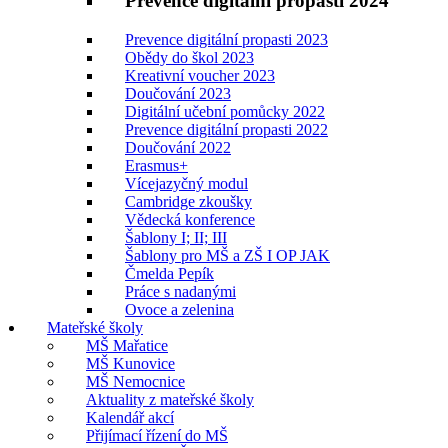
Prevence digitální propasti 2024
Prevence digitální propasti 2023
Obědy do škol 2023
Kreativní voucher 2023
Doučování 2023
Digitální učební pomůcky 2022
Prevence digitální propasti 2022
Doučování 2022
Erasmus+
Vícejazyčný modul
Cambridge zkoušky
Vědecká konference
Šablony I; II; III
Šablony pro MŠ a ZŠ I OP JAK
Čmelda Pepík
Práce s nadanými
Ovoce a zelenina
Mateřské školy
MŠ Mařatice
MŠ Kunovice
MŠ Nemocnice
Aktuality z mateřské školy
Kalendář akcí
Přijímací řízení do MŠ