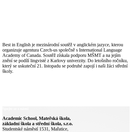
Best in English je mezinárodní soutěž v anglickém jazyce, kterou
organizuje a
gentura Czech-us společně s International Language
Academy of Canada. Soutěž získala podporu MŠMT a na jejím
znění se podílí lingvisté z Karlovy univerzity. Do letošního ročníku,
který se uskuteční 21. listopadu se podruhé zapojí i naši žáci střední
školy.
Spojte se s námi
Academic School, Mateřská škola,
základní škola a střední škola, s.r.o.
Studentské náměstí 1531, Mařatice,