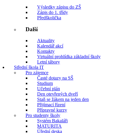
Výsledky zápisu do ZŠ
Zápis do 1. třídy
Předškolička
Další
Aktuality
Kalendář akcí
Kontakty
Virtuální prohlídka základní školy
Letní tábory
Střední škola IT
Pro zájemce
Časté dotazy na SŠ
Studium
Učební plán
Den otevřených dveří
Staň se žákem na jeden den
Přijímací řízení
Přípravné kurzy
Pro studenty školy
Systém Bakaláři
MATURITA
Úřední deska