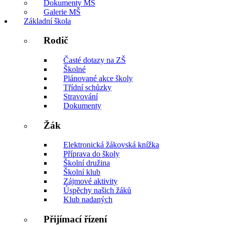
Dokumenty MŠ
Galerie MŠ
Základní škola
Rodič
Časté dotazy na ZŠ
Školné
Plánované akce školy
Třídní schůzky
Stravování
Dokumenty
Žák
Elektronická žákovská knížka
Příprava do školy
Školní družina
Školní klub
Zájmové aktivity
Úspěchy našich žáků
Klub nadaných
Přijímací řízení