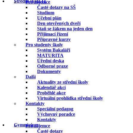
Střední škola IT
Pro zájemce
Časté dotazy na SŠ
Studium
Učební plán
Den otevřených dveří
Staň se žákem na jeden den
Přijímací řízení
Přípravné kurzy
Pro studenty školy
Systém Bakaláři
MATURITA
Úřední deska
Odborné praxe
Dokumenty
Další
Aktuality ze střední školy
Kalendář akcí
Proběhlé akce
Virtuální prohlídka střední školy
Kontakty
Speciální pedagog
Výchovný poradce
Kontakty
Gymnázium
Pro zájemce
Časté dotazy