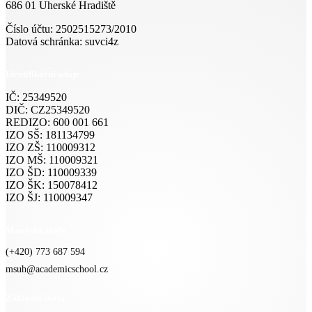
686 01 Uherské Hradiště
Číslo účtu: 2502515273/2010
Datová schránka: suvci4z
Identifikační údaje
IČ: 25349520
DIČ: CZ25349520
REDIZO: 600 001 661
IZO SŠ: 181134799
IZO ZŠ: 110009312
IZO MŠ: 110009321
IZO ŠD: 110009339
IZO ŠK: 150078412
IZO ŠJ: 110009347
Mateřská škola
(+420) 773 687 594
msuh@academicschool.cz
Základní škola