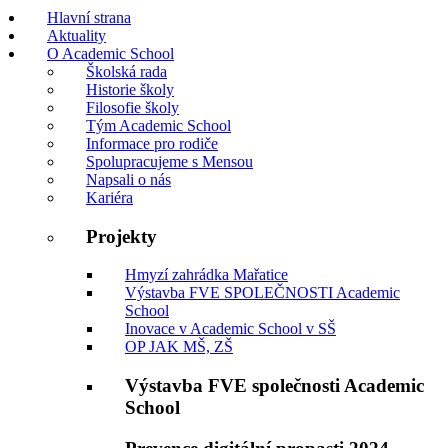
Hlavní strana
Aktuality
O Academic School
Školská rada
Historie školy
Filosofie školy
Tým Academic School
Informace pro rodiče
Spolupracujeme s Mensou
Napsali o nás
Kariéra
Projekty
Hmyzí zahrádka Mařatice
Výstavba FVE SPOLEČNOSTI Academic
School
Inovace v Academic School v SŠ
OP JAK MŠ, ZŠ
Výstavba FVE společnosti Academic
School