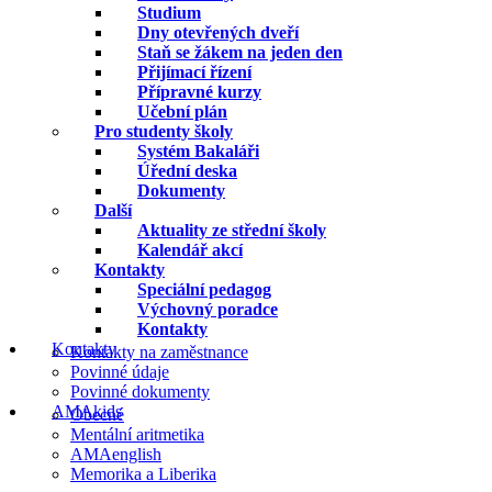
Studium
Dny otevřených dveří
Staň se žákem na jeden den
Přijímací řízení
Přípravné kurzy
Učební plán
Pro studenty školy
Systém Bakaláři
Úřední deska
Dokumenty
Další
Aktuality ze střední školy
Kalendář akcí
Kontakty
Speciální pedagog
Výchovný poradce
Kontakty
Kontakty
Kontakty na zaměstnance
Povinné údaje
Povinné dokumenty
AMAkids
Obecné
Mentální aritmetika
AMAenglish
Memorika a Liberika