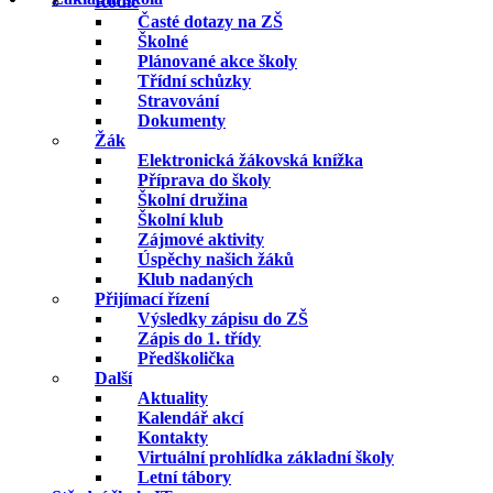
Rodič
Časté dotazy na ZŠ
Školné
Plánované akce školy
Třídní schůzky
Stravování
Dokumenty
Žák
Elektronická žákovská knížka
Příprava do školy
Školní družina
Školní klub
Zájmové aktivity
Úspěchy našich žáků
Klub nadaných
Přijímací řízení
Výsledky zápisu do ZŠ
Zápis do 1. třídy
Předškolička
Další
Aktuality
Kalendář akcí
Kontakty
Virtuální prohlídka základní školy
Letní tábory