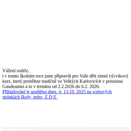
Vážení rodiče,
i v tomto školním roce jsme připravili pro Vaše děti zimní výcvikový
kurz, který proběhne tradičně ve Velkých Karlovicích v penzionu
Gaudeamus a to v termínu od 2.2.2026 do 6.2. 2026.
Přihlašování je spuštěno dnes tj. 13.10. 2025 na webových
stránkách školy nebo Z D E
Spojte se s námi