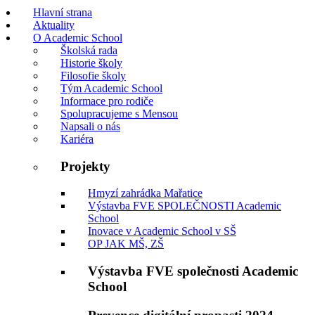
Hlavní strana
Aktuality
O Academic School
Školská rada
Historie školy
Filosofie školy
Tým Academic School
Informace pro rodiče
Spolupracujeme s Mensou
Napsali o nás
Kariéra
Projekty
Hmyzí zahrádka Mařatice
Výstavba FVE SPOLEČNOSTI Academic
School
Inovace v Academic School v SŠ
OP JAK MŠ, ZŠ
Výstavba FVE společnosti Academic
School