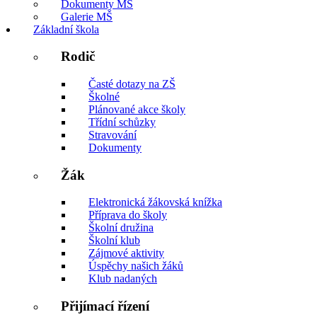
Dokumenty MŠ
Galerie MŠ
Základní škola
Rodič
Časté dotazy na ZŠ
Školné
Plánované akce školy
Třídní schůzky
Stravování
Dokumenty
Žák
Elektronická žákovská knížka
Příprava do školy
Školní družina
Školní klub
Zájmové aktivity
Úspěchy našich žáků
Klub nadaných
Přijímací řízení