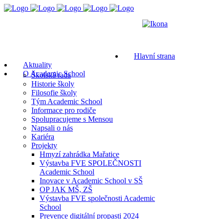
Hlavní strana
Aktuality
O Academic School
Školská rada
Historie školy
Filosofie školy
Tým Academic School
Informace pro rodiče
Spolupracujeme s Mensou
Napsali o nás
Kariéra
Projekty
Hmyzí zahrádka Mařatice
Výstavba FVE SPOLEČNOSTI
Academic School
Inovace v Academic School v SŠ
OP JAK MŠ, ZŠ
Výstavba FVE společnosti Academic
School
Prevence digitální propasti 2024