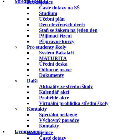
Střední škola IT
Pro zájemce
Časté dotazy na SŠ
Studium
Učební plán
Den otevřených dveří
Staň se žákem na jeden den
Přijímací řízení
Přípravné kurzy
Pro studenty školy
Systém Bakaláři
MATURITA
Úřední deska
Odborné praxe
Dokumenty
Další
Aktuality ze střední školy
Kalendář akcí
Proběhlé akce
Virtuální prohlídka střední školy
Kontakty
Speciální pedagog
Výchovný poradce
Kontakty
Gymnázium
Pro zájemce
Časté dotazy