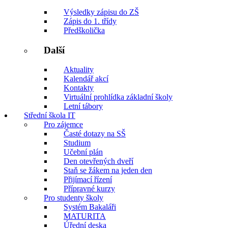
Výsledky zápisu do ZŠ
Zápis do 1. třídy
Předškolička
Další
Aktuality
Kalendář akcí
Kontakty
Virtuální prohlídka základní školy
Letní tábory
Střední škola IT
Pro zájemce
Časté dotazy na SŠ
Studium
Učební plán
Den otevřených dveří
Staň se žákem na jeden den
Přijímací řízení
Přípravné kurzy
Pro studenty školy
Systém Bakaláři
MATURITA
Úřední deska