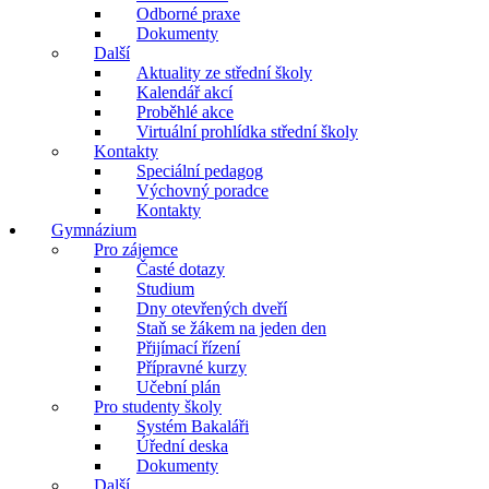
Odborné praxe
Dokumenty
Další
Aktuality ze střední školy
Kalendář akcí
Proběhlé akce
Virtuální prohlídka střední školy
Kontakty
Speciální pedagog
Výchovný poradce
Kontakty
Gymnázium
Pro zájemce
Časté dotazy
Studium
Dny otevřených dveří
Staň se žákem na jeden den
Přijímací řízení
Přípravné kurzy
Učební plán
Pro studenty školy
Systém Bakaláři
Úřední deska
Dokumenty
Další