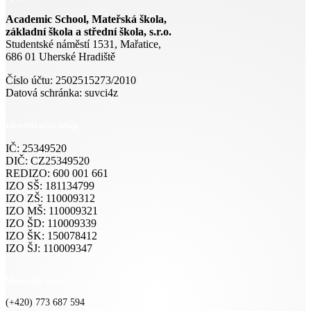
Academic School, Mateřská škola,
základní škola a střední škola, s.r.o.
Studentské náměstí 1531, Mařatice,
686 01 Uherské Hradiště
Číslo účtu: 2502515273/2010
Datová schránka: suvci4z
Identifikační údaje
IČ: 25349520
DIČ: CZ25349520
REDIZO: 600 001 661
IZO SŠ: 181134799
IZO ZŠ: 110009312
IZO MŠ: 110009321
IZO ŠD: 110009339
IZO ŠK: 150078412
IZO ŠJ: 110009347
Mateřská škola
(+420) 773 687 594