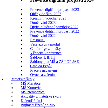
Prevence digitální propasti 2024
Prevence digitální propasti 2023
Obědy do škol 2023
Kreativní voucher 2023
Doučování 2023
Digitální učební pomůcky 2022
Prevence digitální propasti 2022
Doučování 2022
Erasmus+
Vícejazyčný modul
Cambridge zkoušky
Vědecká konference
Šablony I; II; III
Šablony pro MŠ a ZŠ I OP JAK
Čmelda Pepík
Práce s nadanými
Ovoce a zelenina
Mateřské školy
MŠ Mařatice
MŠ Kunovice
MŠ Nemocnice
Aktuality z mateřské školy
Kalendář akcí
Přijímací řízení do MŠ