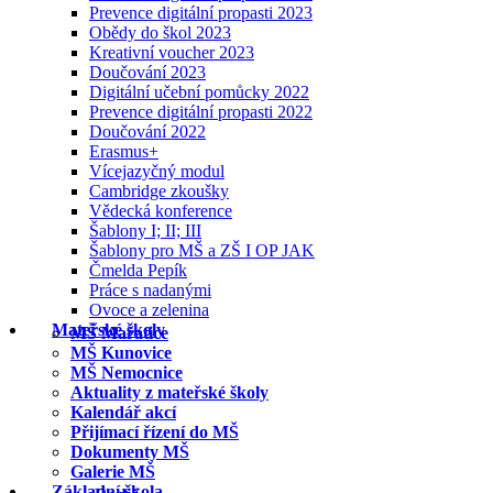
Prevence digitální propasti 2023
Obědy do škol 2023
Kreativní voucher 2023
Doučování 2023
Digitální učební pomůcky 2022
Prevence digitální propasti 2022
Doučování 2022
Erasmus+
Vícejazyčný modul
Cambridge zkoušky
Vědecká konference
Šablony I; II; III
Šablony pro MŠ a ZŠ I OP JAK
Čmelda Pepík
Práce s nadanými
Ovoce a zelenina
Mateřské školy
MŠ Mařatice
MŠ Kunovice
MŠ Nemocnice
Aktuality z mateřské školy
Kalendář akcí
Přijímací řízení do MŠ
Dokumenty MŠ
Galerie MŠ
Základní škola