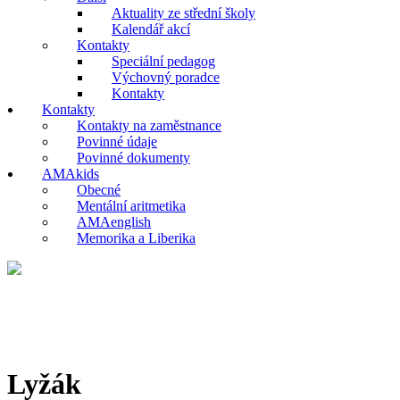
Aktuality ze střední školy
Kalendář akcí
Kontakty
Speciální pedagog
Výchovný poradce
Kontakty
Kontakty
Kontakty na zaměstnance
Povinné údaje
Povinné dokumenty
AMAkids
Obecné
Mentální aritmetika
AMAenglish
Memorika a Liberika
Lyžák